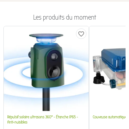
Les produits du moment
favorite_border
Répulsif solaire ultrasons 360° - Étanche IP65 -
Couveuse automatique S
Anti-nuisibles