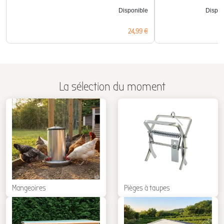
Disponible
Dispon
Prix
24,99 €
La sélection du moment
Mangeoires
Pièges à taupes