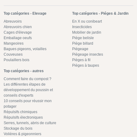
Top catégories - Elevage
Top catégories - Piéges & Jardin
Abreuvoirs
En X ou conibeart
Abreuvoirs chien
Insecticides
Cages d'élevage
Mobilier de jardin
Emballage oeufs
Piège belisle
Mangeoires
Piège billard
Bagues pigeons, volailles
Piégeage
Couveuses
Piègeage insectes
Poulaillers bois
Pièges à fil
Pièges à taupes
Top catégories - autres
Comment faire du compost ?
Les différentes étapes de
développement du poussin et
conseils d'experts
10 conseils pour réussir mon
potager
Répulsifs chimiques
Répulsifs électroniques
Serres, tunnels, abris de culture
Stockage du bois
Volières & pigeonniers