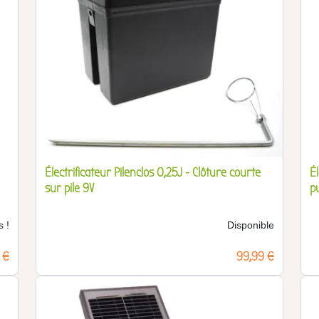
Électrificateur Pilenclos 0,25J - Clôture courte
Él
sur pile 9V
p
s !
Disponible
 €
Prix
99,99 €