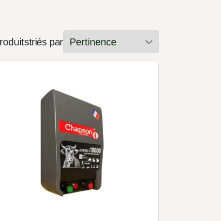
roduits
triés par