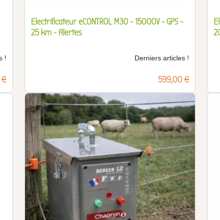
Electrificateur eCONTROL M30 - 15000V - GPS -
E
25 km - Alertes
2
s !
Derniers articles !
 €
Prix
599,00 €