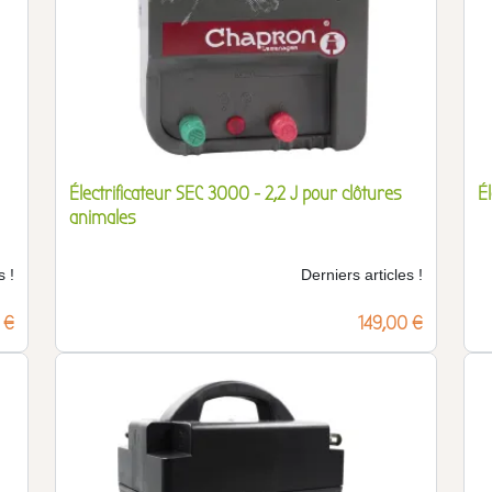
Électrificateur SEC 3000 - 2,2 J pour clôtures
É
animales
s !
Derniers articles !
 €
Prix
149,00 €