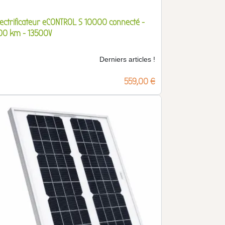
lectrificateur eCONTROL S 10000 connecté -
00 km - 13500V
Derniers articles !
Prix
559,00 €