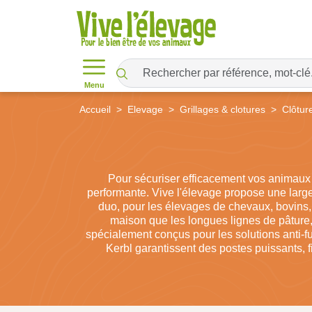
Menu
Accueil
Elevage
Grillages & clotures
Clôtur
Pour sécuriser efficacement vos animaux et
performante. Vive l'élevage propose une large 
duo, pour les élevages de chevaux, bovins, 
maison que les longues lignes de pâture
spécialement conçus pour les solutions anti-f
Kerbl garantissent des postes puissants, fi
disponibles dans la gamme. Des