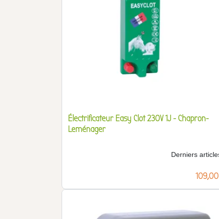
Électrificateur Easy Clot 230V 1J - Chapron-
Leménager
Derniers article
Prix
109,00