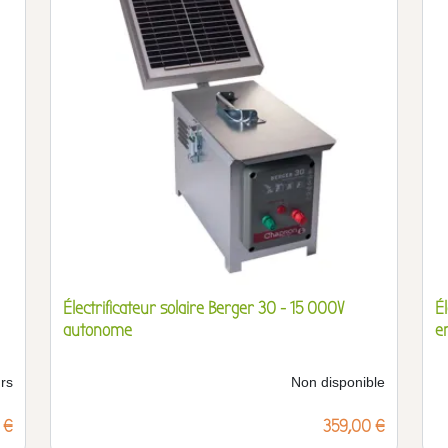
Électrificateur solaire Berger 30 - 15 000V
É
autonome
e
urs
Non disponible
 €
Prix
359,00 €