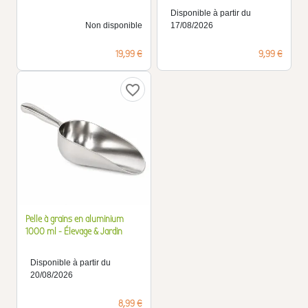
Disponible à partir du
Non disponible
17/08/2026
Prix
Prix
19,99 €
9,99 €
favorite_border
Pelle à grains en aluminium
1000 ml - Élevage & Jardin
Disponible à partir du
20/08/2026
Prix
8,99 €