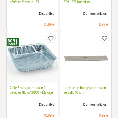
céréales Vercella - ET
ETM - ETS Ducatillon
Disponible
Derniers articles !
Prix
Prix
34,99 €
17,99 €
favorite_border
favorite_border
Grille 2 mm pour moulin à
Lame de rechange pour moulin
céréales Glava 1200W - Élevage
Vercella 10 cm
Disponible
Derniers articles !
Prix
Prix
10,99 €
9,99 €