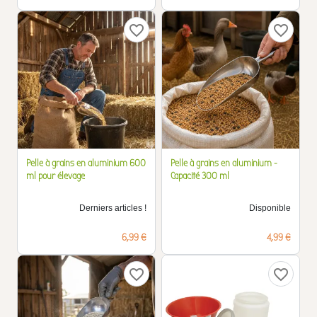
favorite_border
favorite_border
Pelle à grains en aluminium 600
Pelle à grains en aluminium -
ml pour élevage
Capacité 300 ml
Derniers articles !
Disponible
Prix
Prix
6,99 €
4,99 €
favorite_border
favorite_border