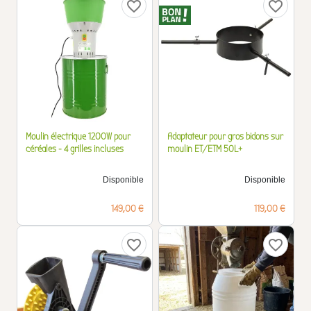
favorite_border
favorite_border
Moulin électrique 1200W pour
Adaptateur pour gros bidons sur
céréales - 4 grilles incluses
moulin ET/ETM 50L+
Disponible
Disponible
Prix
Prix
149,00 €
119,00 €
favorite_border
favorite_border