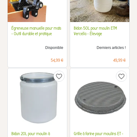
Égreneuse manuelle pour maïs
Bidon 50L pour moulin ETM
- Outil durable et pratique
Vercella - Élevage
Disponible
Derniers articles !
Prix
Prix
54,99 €
49,99 €
favorite_border
favorite_border
Bidon 20L pour moulin à
Grille à farine pour moulins ET -