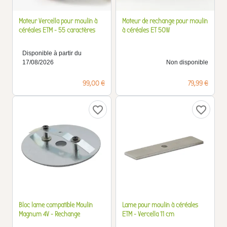
Moteur Vercella pour moulin à
Moteur de rechange pour moulin
céréales ETM - 55 caractères
à céréales ET 50W
Disponible à partir du
17/08/2026
Non disponible
Prix
Prix
99,00 €
79,99 €
favorite_border
favorite_border
Bloc lame compatible Moulin
Lame pour moulin à céréales
Magnum 4V - Rechange
ETM - Vercella 11 cm