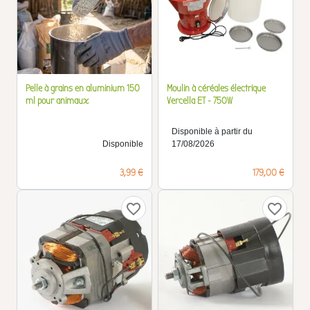
Pelle à grains en aluminium 150
Moulin à céréales électrique
ml pour animaux
Vercella ET - 750W
Disponible à partir du
Disponible
17/08/2026
Prix
Prix
3,99 €
179,00 €
favorite_border
favorite_border