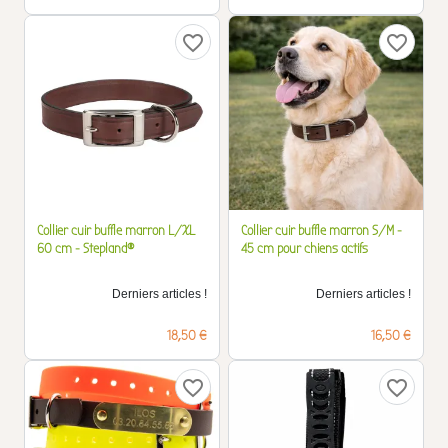
favorite_border
favorite_border
Collier cuir buffle marron L/XL
Collier cuir buffle marron S/M -
60 cm - Stepland®
45 cm pour chiens actifs
Derniers articles !
Derniers articles !
Prix
Prix
18,50 €
16,50 €
favorite_border
favorite_border