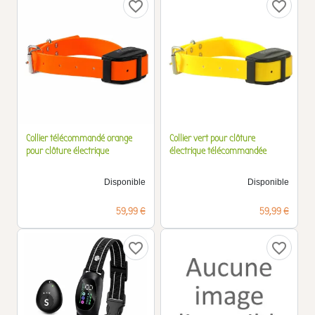
favorite_border
favorite_border
Collier télécommandé orange
Collier vert pour clôture
pour clôture électrique
électrique télécommandée
Disponible
Disponible
Prix
Prix
59,99 €
59,99 €
favorite_border
favorite_border