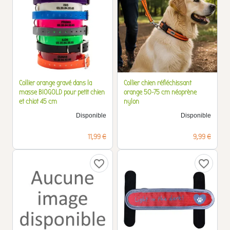
Collier orange gravé dans la
Collier chien réfléchissant
masse BIOGOLD pour petit chien
orange 50-75 cm néoprène
et chiot 45 cm
nylon
Disponible
Disponible
Prix
Prix
11,99 €
9,99 €
favorite_border
favorite_border