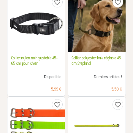
favorite_border
favorite_border
Collier nylon noir ajustable 45-
Collier polyester kaki réglable 45
65 cm pour chien
cm Stepland
Disponible
Derniers articles !
Prix
Prix
5,99 €
5,50 €
favorite_border
favorite_border