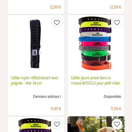
Prix
Prix
12,99 €
12,99 €
favorite_border
favorite_border
Collier nylon réfléchissant avec
Collier jaune gravé dans la
poignée - Noir 34 cm
masse BIOGOLD pour petit chien
Derniers articles !
Disponible
Prix
Prix
11,99 €
11,99 €
favorite_border
favorite_border