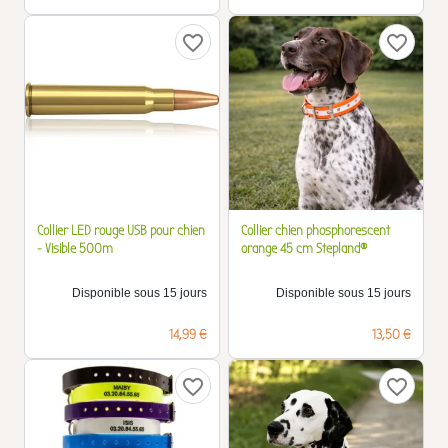
favorite_border
favorite_border
Collier LED rouge USB pour chien
Collier chien phosphorescent
- Visible 500m
orange 45 cm Stepland®
Disponible sous 15 jours
Disponible sous 15 jours
Prix
Prix
14,99 €
13,50 €
favorite_border
favorite_border