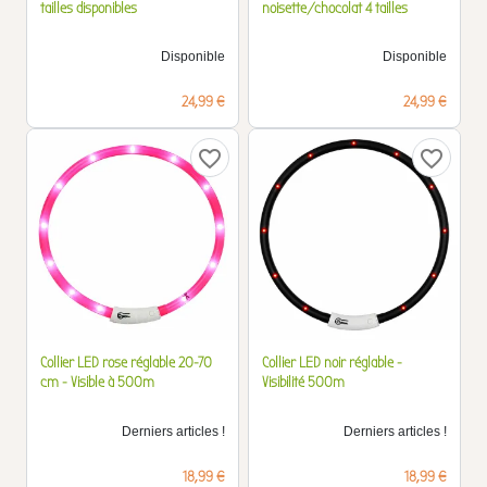
tailles disponibles
noisette/chocolat 4 tailles
Disponible
Disponible
Prix
Prix
24,99 €
24,99 €
favorite_border
favorite_border
Collier LED rose réglable 20-70
Collier LED noir réglable -
cm - Visible à 500m
Visibilité 500m
Derniers articles !
Derniers articles !
Prix
Prix
18,99 €
18,99 €