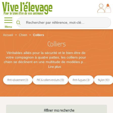
Menu
Accueil
Chien
Colliers
Colliers
Véritables alliés pour la sécurité et le bien-être de
votre compagnon à quatre pattes, les colliers pour
chien se déclinent en une multitude de modèles pour
répondre à chaque besoin : identification, dressage
Lire
plus
ou prévention des fugues. Les colliers anti-
aboiements et anti-fugues contribuent à encadrer le
comportement de votre animal, tandis que les colliers
Anti-aboiement (3)
PVC & colliers enduits (13)
Anti-fugues (3)
Nylon (10)
GPS assurent une localisation simple et rapide.
Déclinés en cuir, nylon ou PVC, ils sont proposés par
des marques de référence telles qu'Eyenimal,
Garmin, Num'axes, Petsafe et Sportdog.
Affiner ma recherche