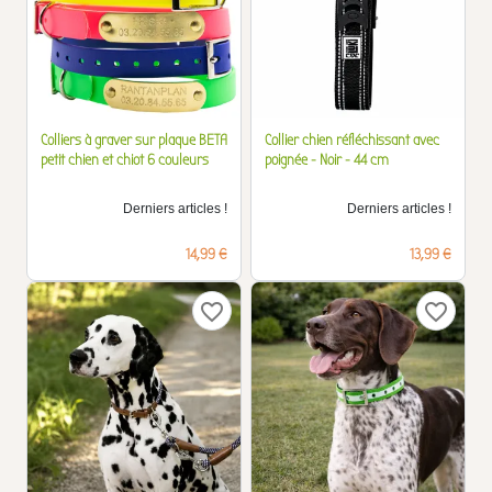
Colliers à graver sur plaque BETA
Collier chien réfléchissant avec
petit chien et chiot 6 couleurs
poignée - Noir - 44 cm
Derniers articles !
Derniers articles !
Prix
Prix
14,99 €
13,99 €
favorite_border
favorite_border