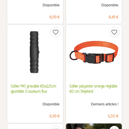
Disponible
Disponible
Prix
Prix
8,99 €
8,49 €
favorite_border
favorite_border
Collier PVC gravable 60x2,5cm
Collier polyester orange réglable
ajustable 3 couleurs fluo
60 cm Stepland
Disponible
Derniers articles !
Prix
Prix
6,99 €
6,50 €