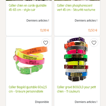
Collier chien en corde ajustable
Collier chien phosphorescent
45-65 cm - style cuir
vert 45 cm - Sécurité nocturne
Derniers articles !
Derniers articles !
Prix
Prix
13,99 €
13,50 €
favorite_border
favorite_border
Collier Biogold ajustable 60x2,5
Collier gravé BIOGOLD pour petit
cm - Gravure personnalisée
chien - 11 couleurs
Disponible
Derniers articles !