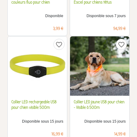
couleurs fluo pour chien
Excel pour chiens têtus
Disponible
Disponible sous 7 jours
Prix
Prix
3,99 €
94,99 €
favorite_border
favorite_border
Collier LED rechargeable USB
Collier LED jaune USB pour chien
pour chien visible 500m
- Visible à 500m
Disponible sous 15 jours
Disponible sous 15 jours
Prix
Prix
16,99 €
14,99 €