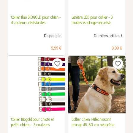
Collier fluo BIOGOLD pour chien -
Lanière LED pour collier - 3
4 couleurs résistantes
modes éclairage sécurisé
Disponible
Derniers articles !
Prix
Prix
9,99 €
9,99 €
favorite_border
favorite_border
Collier Biogold pour chiots et
Collier chien réfléchissant
petits chiens - 3 couleurs
orange 45-60 cm néoprène