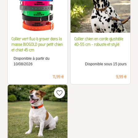
Collier vert fluo à graver dans la
Collier chien en corde ajustable
masse BIOGOLD pour petit chien
40-55 cm - robuste et stylé
et chiot 45 cm
Disponible à partir du
10/08/2026
Disponible sous 15 jours
Prix
Prix
11,99 €
9,99 €
favorite_border