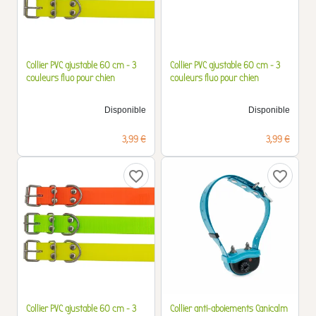
Collier PVC ajustable 60 cm - 3
Collier PVC ajustable 60 cm - 3
couleurs fluo pour chien
couleurs fluo pour chien
Disponible
Disponible
Prix
Prix
3,99 €
3,99 €
favorite_border
favorite_border
Collier PVC ajustable 60 cm - 3
Collier anti-aboiements Canicalm