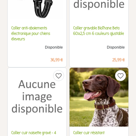
Collier anti-aboiements
Collier gravable BioThane Beta
électronique pour chiens
60x2,5 cm 6 couleurs ajustable
éleveurs
Disponible
Disponible
Prix
Prix
36,99 €
25,99 €
favorite_border
favorite_border
Collier cuir noisette gravé - 4
Collier cuir résistant