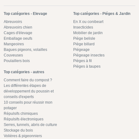
Top catégories - Elevage
Top catégories - Piéges & Jardin
Abreuvoirs
En X ou conibeart
Abreuvoirs chien
Insecticides
Cages d'élevage
Mobilier de jardin
Emballage oeufs
Piège belisle
Mangeoires
Piège billard
Bagues pigeons, volailles
Piégeage
Couveuses
Piègeage insectes
Poulaillers bois
Pièges à fil
Pièges à taupes
Top catégories - autres
Comment faire du compost ?
Les différentes étapes de
développement du poussin et
conseils d'experts
10 conseils pour réussir mon
potager
Répulsifs chimiques
Répulsifs électroniques
Serres, tunnels, abris de culture
Stockage du bois
Volières & pigeonniers