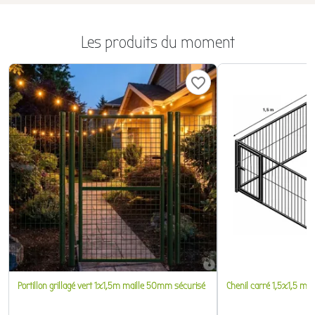
Les produits du moment
favorite_border
Portillon grillagé vert 1x1,5m maille 50mm sécurisé
Chenil carré 1,5x1,5 m a