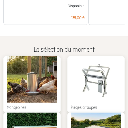
Disponible
Prix
139,00 €
La sélection du moment
Mangeoires
Pièges à taupes