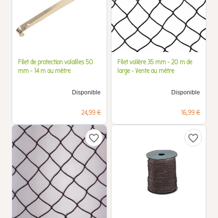
Filet de protection volailles 50
Filet volière 35 mm - 20 m de
mm - 14 m au mètre
large - Vente au mètre
Disponible
Disponible
Prix
Prix
24,99 €
16,99 €
favorite_border
favorite_border