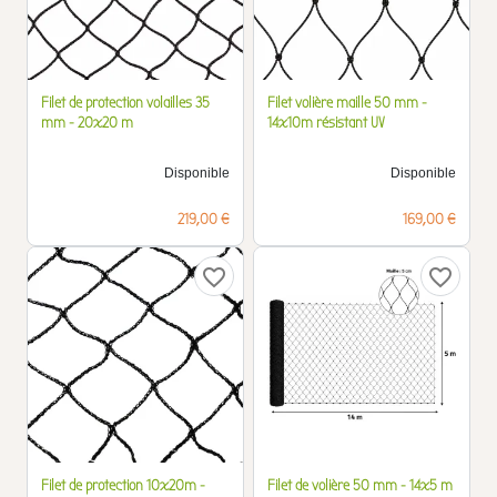
Filet de protection volailles 35
Filet volière maille 50 mm -
mm - 20x20 m
14x10m résistant UV
Disponible
Disponible
Prix
Prix
219,00 €
169,00 €
favorite_border
favorite_border
Filet de protection 10x20m -
Filet de volière 50 mm - 14x5 m