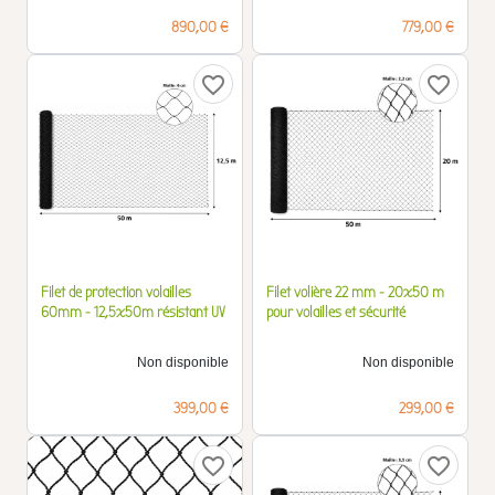
Prix
Prix
890,00 €
779,00 €
favorite_border
favorite_border
Filet de protection volailles
Filet volière 22 mm - 20x50 m
60mm - 12,5x50m résistant UV
pour volailles et sécurité
Non disponible
Non disponible
Prix
Prix
399,00 €
299,00 €
favorite_border
favorite_border