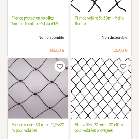
Filet de protection volailles
Filet de volière 5x50m - Maille
15mm - 5x50m résistant UV
15 mm
Non disponible
Non disponible
Prix
Prix
149,00 €
139,00 €
favorite_border
favorite_border
Filet de volière 60 mm - 12,5x20
Filet volière 22 mm - 20x10m
m pour volailles
pour volailles protégées