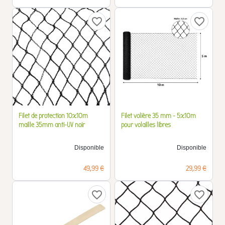
favorite_border
favorite_border
Filet de protection 10x10m
Filet volière 35 mm - 5x10m
maille 35mm anti-UV noir
pour volailles libres
Disponible
Disponible
Prix
Prix
49,99 €
29,99 €
favorite_border
favorite_border