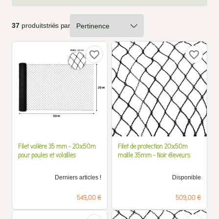
37
produits
triés par
favorite_border
favorite_border
Filet volière 35 mm - 20x50m
Filet de protection 20x50m
pour poules et volailles
maille 35mm - Noir éleveurs
Derniers articles !
Disponible
Prix
Prix
549,00 €
509,00 €