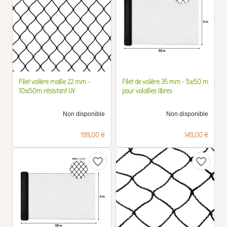
Filet volière maille 22 mm -
Filet de volière 35 mm - 5x50 m
10x50m résistant UV
pour volailles libres
Non disponible
Non disponible
Prix
Prix
199,00 €
149,00 €
favorite_border
favorite_border