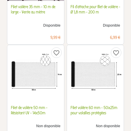
Filet volière 35 mm - 10 m de
Fil d'attache pour filet de volière -
large - Vente au mètre
Ø 1,8 mm - 200 m
Disponible
Disponible
Prix
Prix
9,99 €
6,99 €
favorite_border
favorite_border
Filet de volière 50 mm -
Filet volière 60 mm - 50x25m
Résistant UV - 14x50m
pour volailles protégées
Non disponible
Non disponible