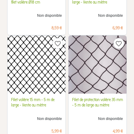
filet volière Ø18 cm
large - Vente au mètre
Non disponible
Non disponible
Prix
Prix
8,59 €
6,99 €
favorite_border
favorite_border
Filet volière 15 mm - 5 m de
Filet de protection volière 35 mm
large - Vente au mètre
- 5 m de large au mètre
Non disponible
Non disponible
Prix
Prix
5,99 €
4,99 €