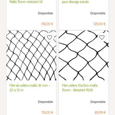
Maille 15mm résistant UV
pour élevage avicole
Disponible
Disponible
Prix
Prix
139,00 €
129,00 €
favorite_border
favorite_border
Filet de volière maille 35 mm –
Filet volière 10x10m maille
20 x 10 m
15mm - Résistant PEHD
Disponible
Disponible
Prix
Prix
119,00 €
69,99 €