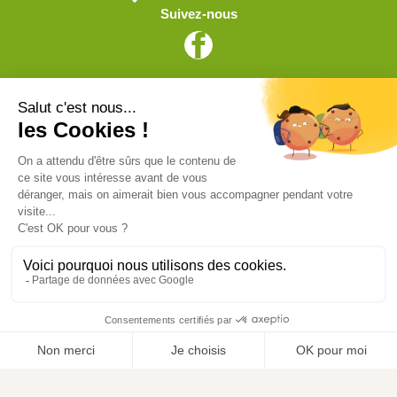
Suivez-nous
Vive l'élevage
Achat en ligne
Services
Aide & Conseils
Paiement sécurisé
© ViveLelevage 2026
Gestion des cookies