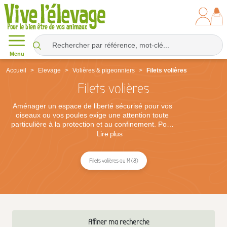
Menu
Accueil
Elevage
Volières & pigeonniers
Filets volières
Filets volières
Aménager un espace de liberté sécurisé pour vos
oiseaux ou vos poules exige une attention toute
particulière à la protection et au confinement. Pour
tout éleveur, amateur ou professionnel, la mise en
Lire
plus
place d'un filet de volière constitue une mesure
incontournable pour garantir la sécurité de ses
volailles au quotidien. Cet équipement de terrain
Filets volières au M (8)
permet de délimiter une zone de parcours
parfaitement sécurisée tout en offrant une barrière
efficace contre les menaces extérieures.
Contrairement à un grillage rigide, le filet se distingue
par sa souplesse de pose et sa grande adaptabilité,
en faisant une solution idéale pour couvrir de larges
Affiner ma recherche
surfaces à un coût maîtrisé.