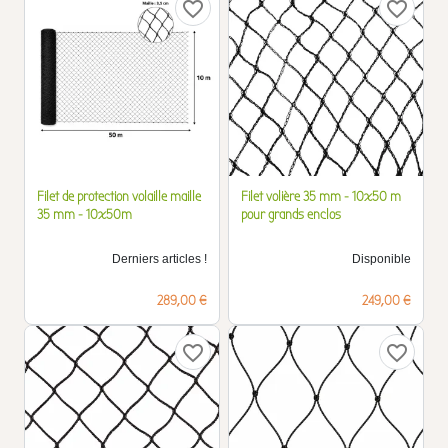
favorite_border
favorite_border
Filet de protection volaille maille
Filet volière 35 mm - 10x50 m
35 mm - 10x50m
pour grands enclos
Derniers articles !
Disponible
Prix
Prix
289,00 €
249,00 €
favorite_border
favorite_border