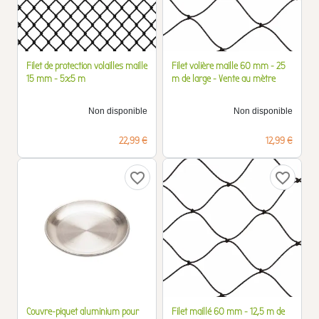
Filet de protection volailles maille
Filet volière maille 60 mm - 25
15 mm - 5x5 m
m de large - Vente au mètre
Non disponible
Non disponible
Prix
Prix
22,99 €
12,99 €
favorite_border
favorite_border
Couvre-piquet aluminium pour
Filet maillé 60 mm - 12,5 m de