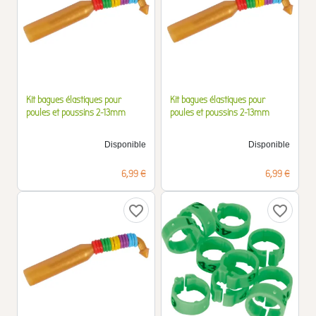
Kit bagues élastiques pour
Kit bagues élastiques pour
poules et poussins 2-13mm
poules et poussins 2-13mm
Disponible
Disponible
Prix
Prix
6,99 €
6,99 €
favorite_border
favorite_border