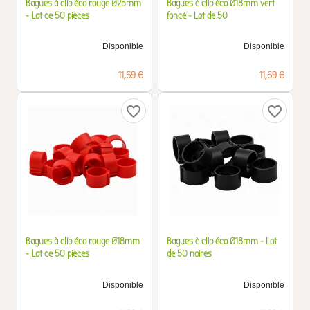
Bagues à clip éco rouge Ø25mm
Bagues à clip éco Ø18mm vert
- Lot de 50 pièces
foncé - Lot de 50
Disponible
Disponible
Prix
Prix
11,69 €
11,69 €
favorite_border
favorite_border
Bagues à clip éco rouge Ø18mm
Bagues à clip éco Ø18mm - Lot
- Lot de 50 pièces
de 50 noires
Disponible
Disponible