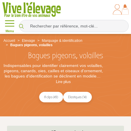
Menu
Accueil
Elevage
Marquage & identification
Bagues pigeons, volailles
Bagues pigeons, volailles
Indispensables pour identifier clairement vos volailles,
pigeons, canards, oies, cailles et oiseaux d'ornement,
les bagues d'identification se déclinent en modèles à
clip rigides ou élastiques souples, dans de nombreux
Lire
plus
diamètres de 2 à plus de 25 mm pour s'adapter à
chaque espèce et à chaque stade de vie.
Numérotation laser indélébile, code couleur par lot,
A clips (49)
Elastiques (14)
séries d'année ou bagues simples de marquage :
chaque option facilite le suivi des origines, des
couples, des performances en concours ou de l'état
vaccinal de vos animaux. Les bagues à clip, rapides
à poser, conviennent parfaitement aux
colombophiles, éleveurs de basse-cour et amateurs