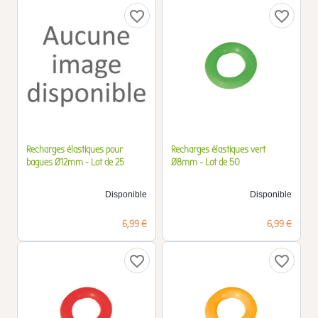
favorite_border
favorite_border
Recharges élastiques pour
Recharges élastiques vert
bagues Ø12mm - Lot de 25
Ø8mm - Lot de 50
Disponible
Disponible
Prix
Prix
6,99 €
6,99 €
favorite_border
favorite_border