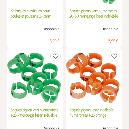
Kit bagues élastiques pour
Bagues pigeon vert numérotées
poules et poussins 2-13mm
26-50 marquage laser indélébile
Disponible
Disponible
Prix
Prix
6,99 €
5,99 €
favorite_border
favorite_border
Bagues pigeon vert numérotées
Bagues pigeon laser indélébile
1-25 - Marquage laser indélébile
numérotées 1-25 orange
Disponible
Disponible