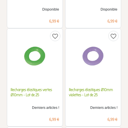
Disponible
Disponible
Prix
Prix
6,99 €
6,99 €
favorite_border
favorite_border
Recharges élastiques vertes
Recharges élastiques Ø10mm
Ø10mm - Lot de 25
violettes - Lot de 25
Derniers articles !
Derniers articles !
Prix
Prix
6,99 €
6,99 €