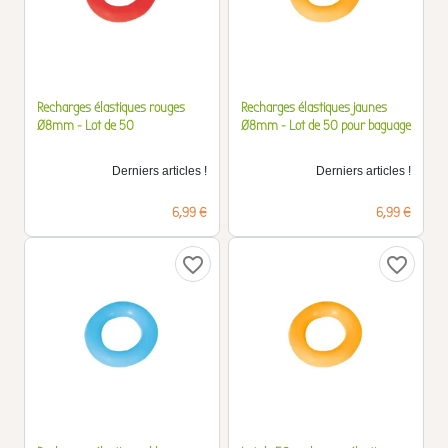
Recharges élastiques rouges
Recharges élastiques jaunes
Ø8mm - Lot de 50
Ø8mm - Lot de 50 pour baguage
Derniers articles !
Derniers articles !
Prix
Prix
6,99 €
6,99 €
favorite_border
favorite_border