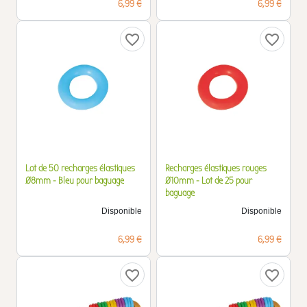
Prix
Prix
6,99 €
6,99 €
favorite_border
favorite_border
Lot de 50 recharges élastiques
Recharges élastiques rouges
Ø8mm - Bleu pour baguage
Ø10mm - Lot de 25 pour
baguage
Disponible
Disponible
Prix
Prix
6,99 €
6,99 €
favorite_border
favorite_border