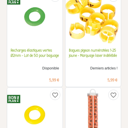
Recharges élastiques vertes
Bagues pigeon numérotées 1-25
Ø2mm - Lot de 50 pour baguage
jaune - Marquage laser indélébile
Disponible
Derniers articles !
Prix
Prix
5,99 €
5,99 €
favorite_border
favorite_border