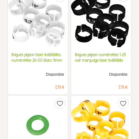
Bagues pigeon laser indélébiles
Bagues pigeon numérotées 1-25
numérotées 26-50 blanc 9mm
noir marquage laser indélébile
Disponible
Disponible
Prix
Prix
7,79 €
7,79 €
favorite_border
favorite_border