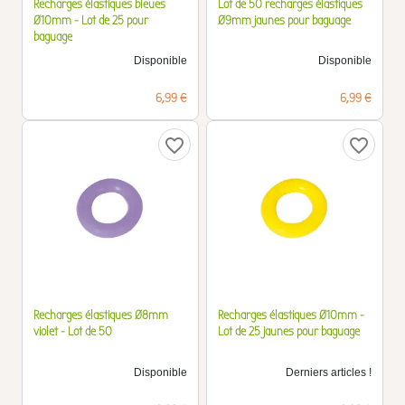
Recharges élastiques bleues
Lot de 50 recharges élastiques
Ø10mm - Lot de 25 pour
Ø9mm jaunes pour baguage
baguage
Disponible
Disponible
Prix
Prix
6,99 €
6,99 €
favorite_border
favorite_border
Recharges élastiques Ø8mm
Recharges élastiques Ø10mm -
violet - Lot de 50
Lot de 25 jaunes pour baguage
Disponible
Derniers articles !