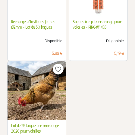
Recharges élastiques jaunes
Bagues à clip laser orange pour
Ø2mm - Lot de 50 bagues
volailles - RING4WINGS
Disponible
Disponible
Prix
Prix
5,99 €
5,19 €
favorite_border
Lot de 25 bagues de marquage
2026 pour volailles