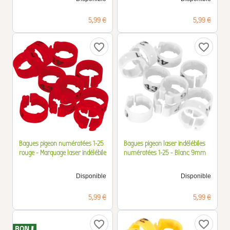
Prix
Prix
5,99 €
5,99 €
favorite_border
favorite_border
Bagues pigeon numérotées 1-25
Bagues pigeon laser indélébiles
rouge - Marquage laser indélébile
numérotées 1-25 - Blanc 9mm
Disponible
Disponible
Prix
Prix
5,99 €
5,99 €
favorite_border
favorite_border