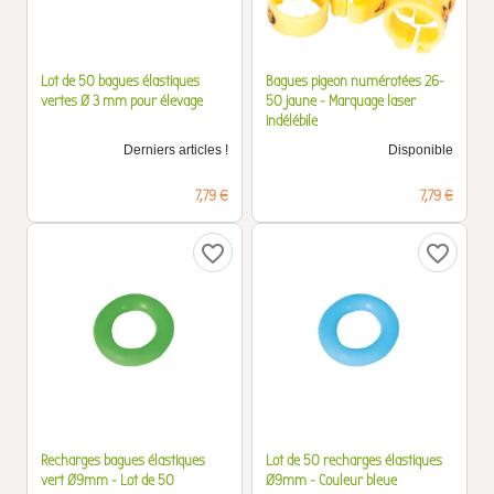
Lot de 50 bagues élastiques
Bagues pigeon numérotées 26-
vertes Ø 3 mm pour élevage
50 jaune - Marquage laser
indélébile
Derniers articles !
Disponible
Prix
Prix
7,79 €
7,79 €
favorite_border
favorite_border
Recharges bagues élastiques
Lot de 50 recharges élastiques
vert Ø9mm - Lot de 50
Ø9mm - Couleur bleue