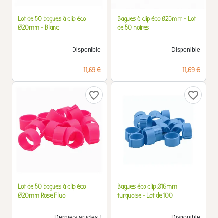
Lot de 50 bagues à clip éco
Bagues à clip éco Ø25mm - Lot
Ø20mm - Blanc
de 50 noires
Disponible
Disponible
Prix
Prix
11,69 €
11,69 €
favorite_border
favorite_border
Lot de 50 bagues à clip éco
Bagues éco clip Ø16mm
Ø20mm Rose Fluo
turquoise - Lot de 100
Derniers articles !
Disponible