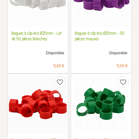
Bagues à clip éco Ø25mm - Lot
Bagues à clip éco Ø25mm - 50
de 50 pièces blanches
pièces mauves
Disponible
Disponible
Prix
Prix
11,69 €
11,69 €
favorite_border
favorite_border