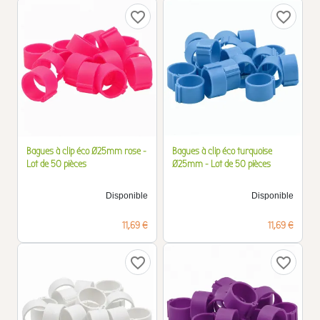
favorite_border
favorite_border
Bagues à clip éco Ø25mm rose -
Bagues à clip éco turquoise
Lot de 50 pièces
Ø25mm - Lot de 50 pièces
Disponible
Disponible
Prix
Prix
11,69 €
11,69 €
favorite_border
favorite_border