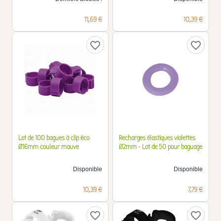
Prix
Prix
11,69 €
10,39 €
favorite_border
favorite_border
Lot de 100 bagues à clip éco
Recharges élastiques violettes
Ø16mm couleur mauve
Ø2mm - Lot de 50 pour baguage
Disponible
Disponible
Prix
Prix
10,39 €
7,79 €
favorite_border
favorite_border