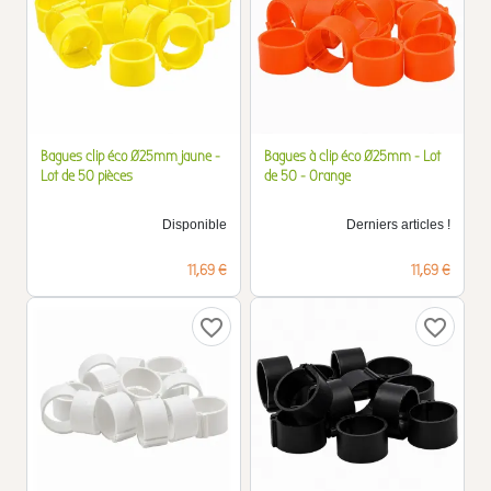
Bagues clip éco Ø25mm jaune -
Bagues à clip éco Ø25mm - Lot
Lot de 50 pièces
de 50 - Orange
Disponible
Derniers articles !
Prix
Prix
11,69 €
11,69 €
favorite_border
favorite_border