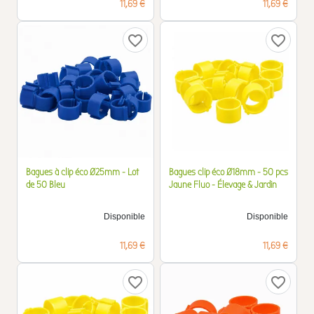
Prix
Prix
11,69 €
11,69 €
favorite_border
favorite_border
Bagues à clip éco Ø25mm - Lot
Bagues clip éco Ø18mm - 50 pcs
de 50 Bleu
Jaune Fluo - Élevage & Jardin
Disponible
Disponible
Prix
Prix
11,69 €
11,69 €
favorite_border
favorite_border