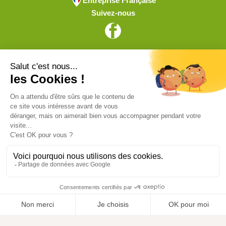
Entreprise Française
Suivez-nous
Vive l'élevage
Achat en ligne
Services
Aide & Conseils
Paiement sécurisé
© ViveLelevage 2026
Gestion des cookies