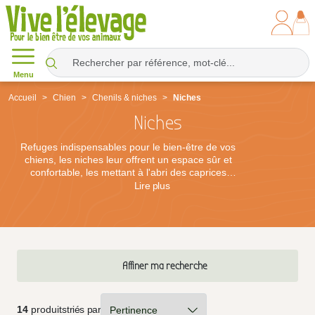
Menu
Accueil
Chien
Chenils & niches
Niches
Niches
Refuges indispensables pour le bien-être de vos
chiens, les niches leur offrent un espace sûr et
confortable, les mettant à l'abri des caprices
climatiques et leur aménageant un lieu de repos
Lire
plus
parfaitement adapté à leur taille et à leurs besoins.
Que vous privilégiiez un chenil spacieux pour les
activités en extérieur ou une niche douillette pour des
nuits sereines, le choix de ces équipements est
essentiel pour offrir à vos compagnons canins un
cadre de vie agréable et apaisé.
Affiner ma recherche
14
produits
triés par