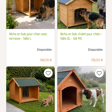
Niche en bois pour chien avec
Niche en bois chalet pour chien -
terrasse - Taille L
Taille XL - Toit PVC
Disponible
Disponible
Prix
Prix
149,00 €
139,00 €
favorite_border
favorite_border