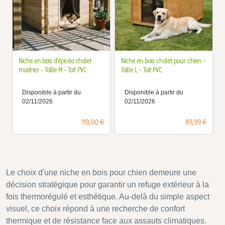
Niche en bois d'épicéa chalet
Niche en bois chalet pour chien -
madrier - Taille M - Toit PVC
Taille L - Toit PVC
Disponible à partir du
Disponible à partir du
02/11/2026
02/11/2026
Prix
Prix
119,00 €
89,99 €
Le choix d'une niche en bois pour chien demeure une
décision stratégique pour garantir un refuge extérieur à la
fois thermorégulé et esthétique. Au-delà du simple aspect
visuel, ce choix répond à une recherche de confort
thermique et de résistance face aux assauts climatiques.