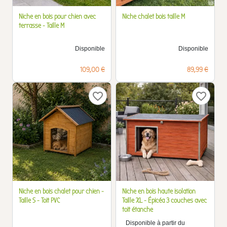
Niche en bois pour chien avec
Niche chalet bois taille M
terrasse - Taille M
Disponible
Disponible
Prix
Prix
109,00 €
89,99 €
favorite_border
favorite_border
Niche en bois chalet pour chien -
Niche en bois haute isolation
Taille S - Toit PVC
Taille XL - Épicéa 3 couches avec
toit étanche
Disponible à partir du