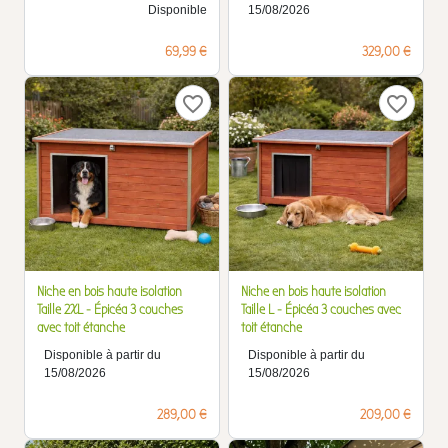
Disponible
15/08/2026
Prix
Prix
69,99 €
329,00 €
favorite_border
favorite_border
Niche en bois haute isolation
Niche en bois haute isolation
Taille 2XL - Épicéa 3 couches
Taille L - Épicéa 3 couches avec
avec toit étanche
toit étanche
Disponible à partir du
Disponible à partir du
15/08/2026
15/08/2026
Prix
Prix
289,00 €
209,00 €