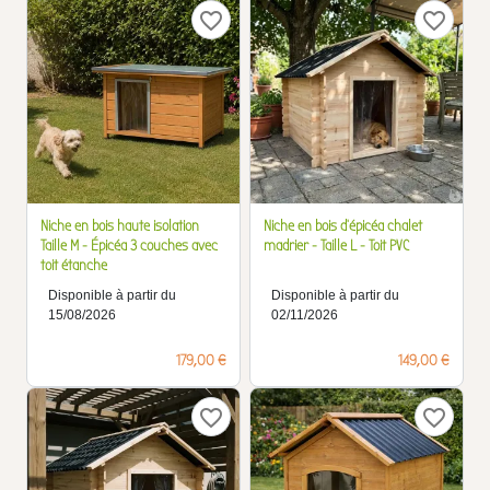
favorite_border
favorite_border
Niche en bois haute isolation
Niche en bois d'épicéa chalet
Taille M - Épicéa 3 couches avec
madrier - Taille L - Toit PVC
toit étanche
Disponible à partir du
Disponible à partir du
15/08/2026
02/11/2026
Prix
Prix
179,00 €
149,00 €
favorite_border
favorite_border