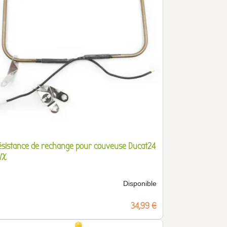
ésistance de rechange pour couveuse Ducat24
VX
Disponible
Prix
34,99 €