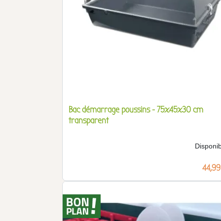
Bac démarrage poussins - 75x45x30 cm
transparent
Disponib
Prix
44,99