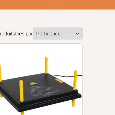
roduits
triés par