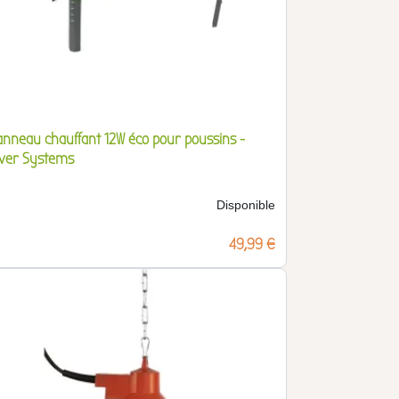
anneau chauffant 12W éco pour poussins -
iver Systems
Disponible
Prix
49,99 €