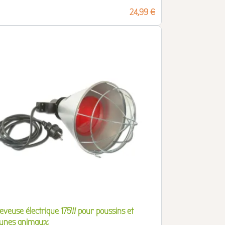
Prix
24,99 €
leveuse électrique 175W pour poussins et
eunes animaux