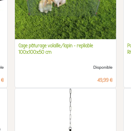
Cage pâturage volaille/lapin - repliable
P
100x100x50 cm
R
le
Disponible
 €
Prix
49,99 €