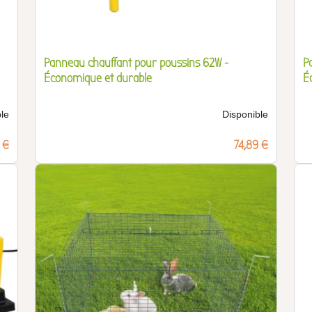
Panneau chauffant pour poussins 62W -
P
Économique et durable
É
le
Disponible
 €
Prix
74,89 €