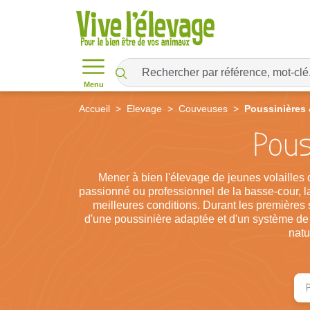
Menu
Accueil
Elevage
Couveuses
Poussinières
Pous
Mener à bien l'élevage de jeunes volailles 
passionné ou professionnel de la basse-cour, la
meilleures conditions. Durant les premières 
d'une poussinière adaptée et d'un système de c
natu
P