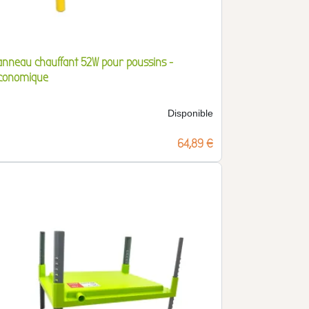
anneau chauffant 52W pour poussins -
conomique
Disponible
Prix
64,89 €