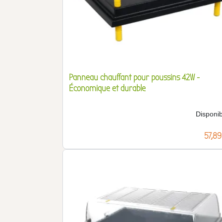
Panneau chauffant pour poussins 42W -
Économique et durable
Disponib
Prix
57,89