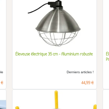
Éleveuse électrique 35 cm - Aluminium robuste
É
P
le
Derniers articles !
 €
Prix
44,99 €