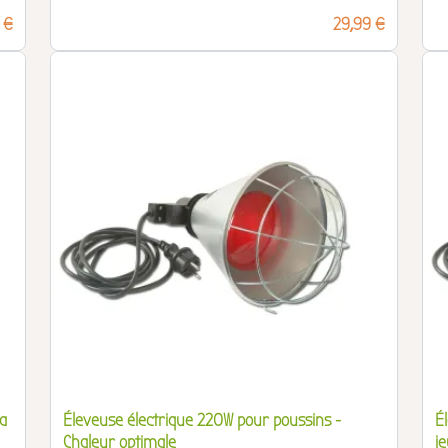
 €
Prix
29,99 €
a
Éleveuse électrique 220W pour poussins -
É
Chaleur optimale
j