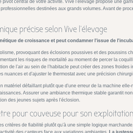
e pivot central de votre activité. Vive l'élevage propose une ga
 professionnelles destinées aux grands volumes. Avant de procéde
ique précise selon Vive l'élevage
inétique de croissance et peut condamner l'issue de l'incub
olisme, provoquant des éclosions poussives et des poussins ché
ntant les risques de mortalité au moment de percer la coquil
ation de l'air au sein de l'habitacle peut créer des zones froides
 nuances et d'ajuster le thermostat avec une précision chirurgi
n matériel défaillant plutôt que d'une erreur de la machine e
naissances. Assurer une ambiance thermique stable garantit non
on des jeunes sujets après l'éclosion.
tre pour couveuse pour son exploitatio
 des critères de fiabilité plutôt qu'à une simple logique marcha
a réactivité des capteurs face aux variations ambiantes.
La justess