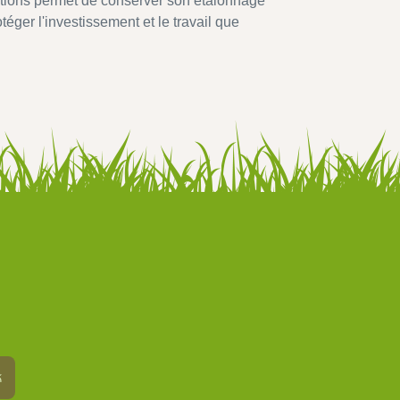
ations permet de conserver son étalonnage
éger l'investissement et le travail que
k