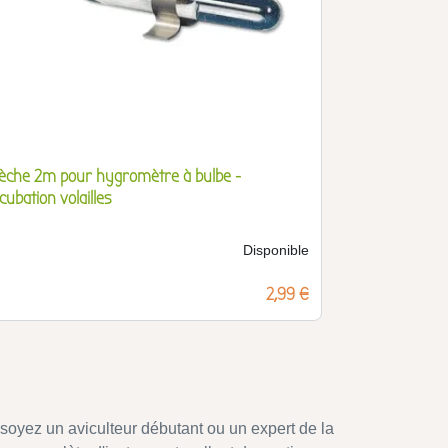
èche 2m pour hygromètre à bulbe -
cubation volailles
Disponible
Prix
2,99 €
s soyez un aviculteur débutant ou un expert de la