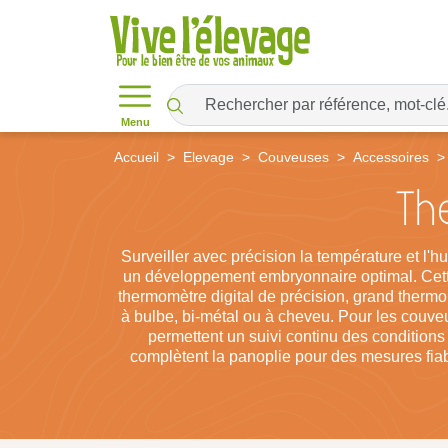
Menu
Accueil
Elevage
Couveuses
Accessoires
Th
Surveiller avec précision la température et l'
un développement embryonnaire optimal. Cette
thermomètre digital de précision, grand ther
à bulbe, bi-métal ou à cheveu. Pour les couv
permettent un suivi continu des conditions
complètent la panoplie pour des mesures fia
précision, que vous incubiez des œufs de poul
de l'incubati