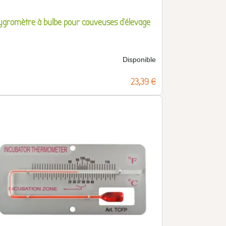
ygromètre à bulbe pour couveuses d'élevage
Disponible
Prix
23,39 €