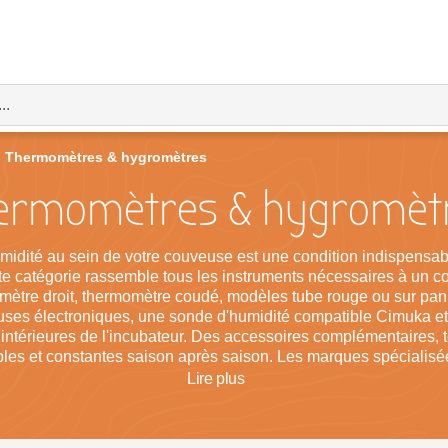
Thermomètres & hygromètres
ermomètres & hygromèt
humidité au sein de votre couveuse est une condition indispensab
 catégorie rassemble tous les instruments nécessaires à un con
momètre droit, thermomètre coudé, modèles tube rouge ou sur pa
euses électroniques, une sonde d'humidité compatible Cimuka 
 intérieures de l'incubateur. Des accessoires complémentaires,
bles et constantes saison après saison. Les marques spécialisé
es, cailles, canards ou oies. Grâce à ces instruments de mesure
Lire
plus
on pour gagner en régularité de résultats et en confort de gestion