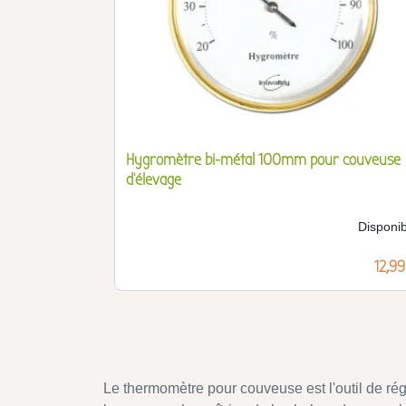
Hygromètre bi-métal 100mm pour couveuse
d'élevage
Disponib
Prix
12,99
Le thermomètre pour couveuse est l'outil de régu