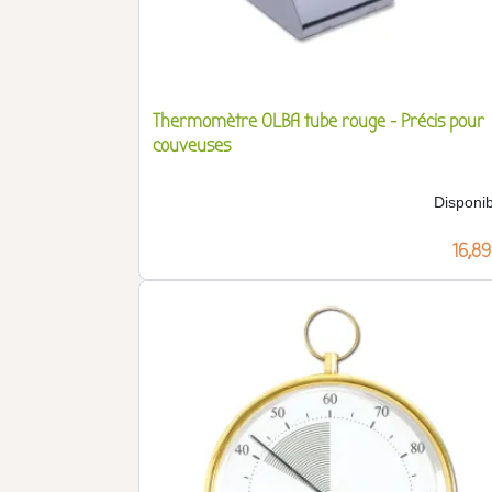
Thermomètre OLBA tube rouge - Précis pour
couveuses
Disponib
Prix
16,89