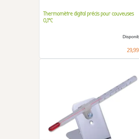
Thermomètre digital précis pour couveuses
0,1°C
Disponib
Prix
29,99