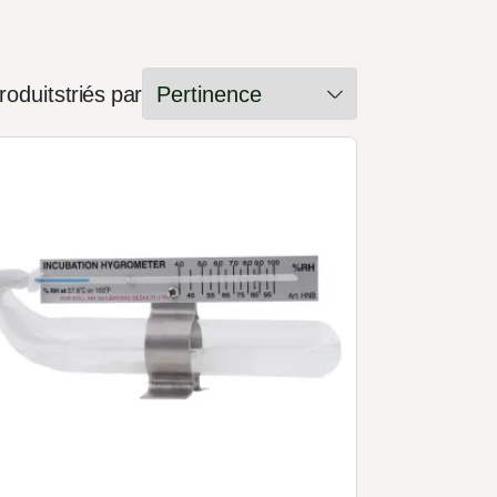
roduits
triés par