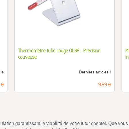
Thermomètre tube rouge OLBA - Précision
M
couveuse
In
le
Derniers articles !
 €
Prix
9,99 €
lation garantissant la viabilité de votre futur cheptel. Que vou