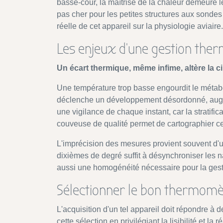
basse-cour, la maîtrise de la chaleur demeure l
pas cher pour les petites structures aux sondes
réelle de cet appareil sur la physiologie aviaire.
Les enjeux d'une gestion therm
Un écart thermique, même infime, altère la c
Une température trop basse engourdit le métab
déclenche un développement désordonné, augme
une vigilance de chaque instant, car la stratific
couveuse de qualité permet de cartographier ces
L'imprécision des mesures provient souvent d'u
dixièmes de degré suffit à désynchroniser les 
aussi une homogénéité nécessaire pour la gesti
Sélectionner le bon thermomè
L'acquisition d'un tel appareil doit répondre à
cette sélection en privilégiant la lisibilité et l