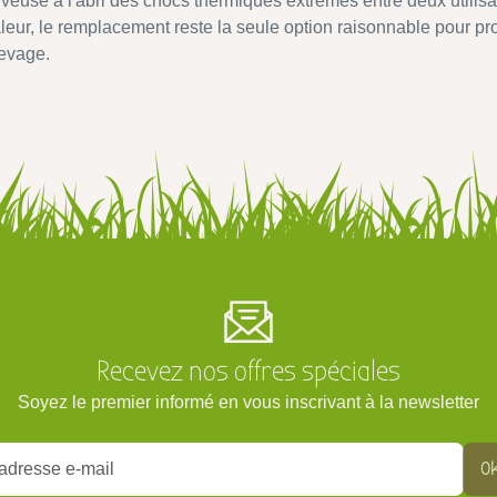
veuse à l'abri des chocs thermiques extrêmes entre deux utilis
leur, le remplacement reste la seule option raisonnable pour prot
levage.
Recevez nos offres spéciales
Soyez le premier informé en vous inscrivant à la newsletter
O