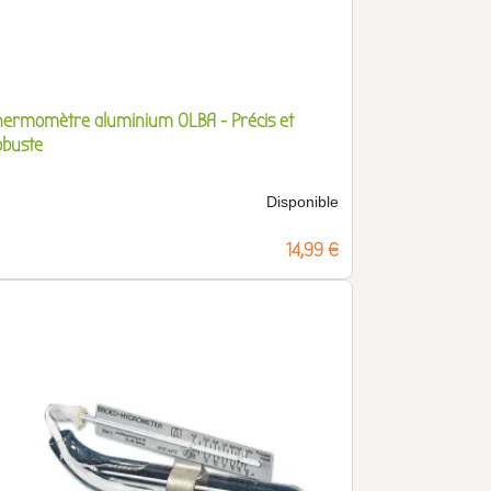
hermomètre aluminium OLBA - Précis et
obuste
Disponible
Prix
14,99 €