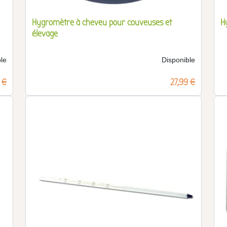
Hygromètre à cheveu pour couveuses et
H
élevage
le
Disponible
 €
Prix
27,99 €