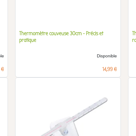
Thermomètre couveuse 30cm - Précis et
T
pratique
r
le
Disponible
 €
Prix
14,99 €