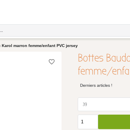
 Karol marron femme/enfant PVC jersey
Bottes Baud
favorite_border
femme/enfan
Derniers articles !
39