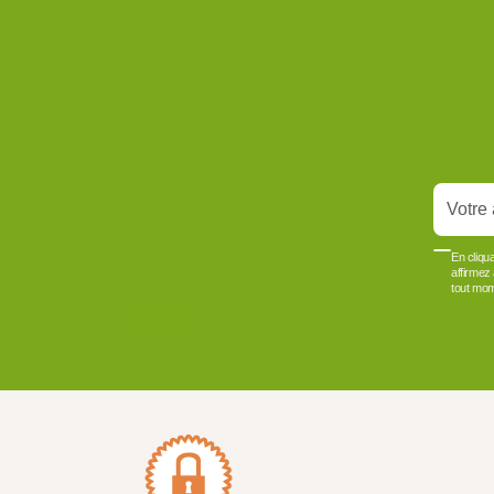
En cliqu
affirmez
tout mom
VOIR PLUS +