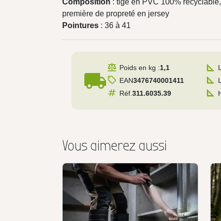
Composition
: tige en PVC 100% recyclable,
première de propreté en jersey
Pointures
: 36 à 41
Poids en kg :
1,1
local_shipping
EAN
3476740001411
Réf.
311.6035.39
Vous aimerez aussi