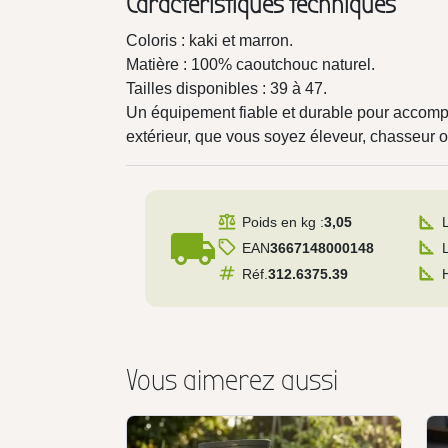
Caractéristiques techniques
Coloris : kaki et marron.
Matière : 100% caoutchouc naturel.
Tailles disponibles : 39 à 47.
Un équipement fiable et durable pour accom
extérieur, que vous soyez éleveur, chasseur ou
Poids en kg :
3,05
local_shipping
EAN
3667148000148
Réf.
312.6375.39
Vous aimerez aussi