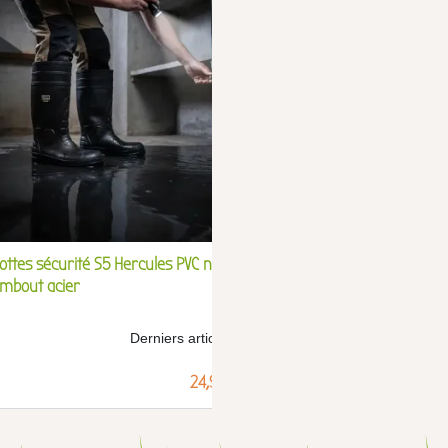
ottes sécurité S5 Hercules PVC noir
Bottes hybrides isolant
mbout acier
camo 41-47
Derniers articles !
Prix
24,99 €