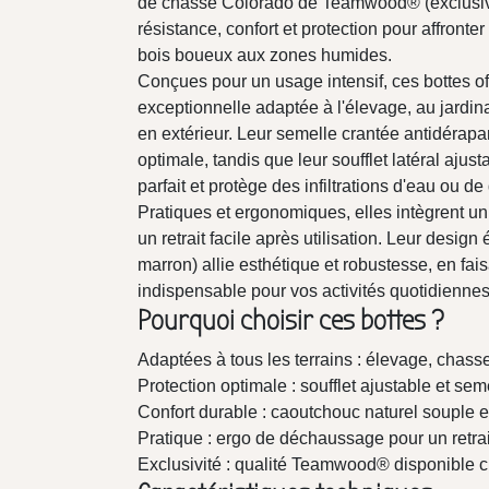
de chasse Colorado de Teamwood® (exclusivit
résistance, confort et protection pour affronter
bois boueux aux zones humides.
Conçues pour un usage intensif, ces bottes o
exceptionnelle adaptée à l'élevage, au jardi
en extérieur. Leur semelle crantée antidéra
optimale, tandis que leur soufflet latéral ajus
parfait et protège des infiltrations d'eau ou de
Pratiques et ergonomiques, elles intègrent 
un retrait facile après utilisation. Leur design
marron) allie esthétique et robustesse, en fa
indispensable pour vos activités quotidiennes
Pourquoi choisir ces bottes ?
Adaptées à tous les terrains : élevage, chass
Protection optimale : soufflet ajustable et sem
Confort durable : caoutchouc naturel souple et
Pratique : ergo de déchaussage pour un retrait
Exclusivité : qualité Teamwood® disponible c