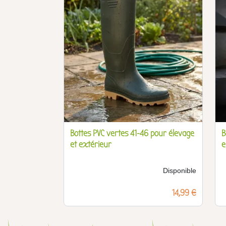
Bottes PVC vertes 41-46 pour élevage
B
et extérieur
e
Disponible
Prix
14,99 €