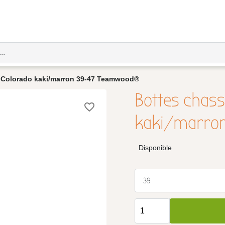
 Colorado kaki/marron 39-47 Teamwood®
Bottes chass
favorite_border
kaki/marro
Disponible
39