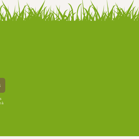
k
us
e à