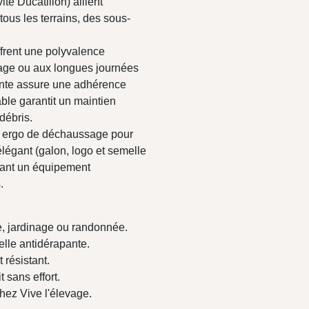
é Ducatillon) allient
 tous les terrains, des sous-
ffrent une polyvalence
nage ou aux longues journées
pante assure une adhérence
table garantit un maintien
 débris.
un ergo de déchaussage pour
 élégant (galon, logo et semelle
isant un équipement
.
e, jardinage ou randonnée.
elle antidérapante.
 résistant.
 sans effort.
hez Vive l'élevage.