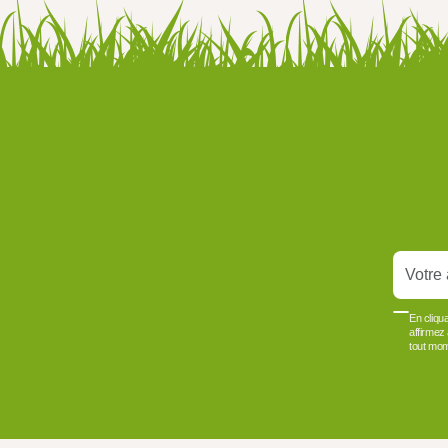
En cliqu
affirmez
tout mom
VOIR PLUS +