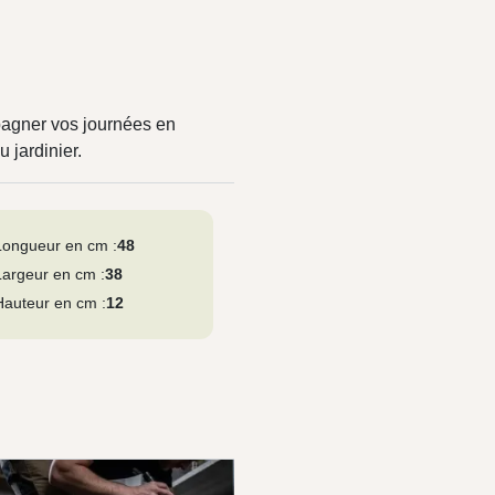
pagner vos journées en
 jardinier.
Longueur en cm :
48
Largeur en cm :
38
Hauteur en cm :
12