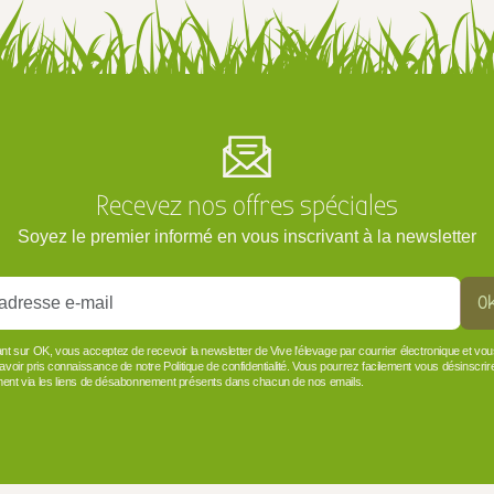
Recevez nos offres spéciales
Soyez le premier informé en vous inscrivant à la newsletter
O
ant sur OK, vous acceptez de recevoir la newsletter de Vive l'élevage par courrier électronique et vo
 avoir pris connaissance de notre Politique de confidentialité. Vous pourrez facilement vous désinscrir
ent via les liens de désabonnement présents dans chacun de nos emails.