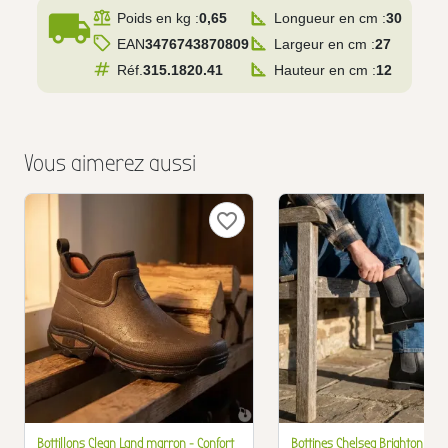
local_shipping
Poids en kg :
0,65
Longueur en cm :
30
EAN
3476743870809
Largeur en cm :
27
Réf.
315.1820.41
Hauteur en cm :
12
Vous aimerez aussi
favorite_border
Bottillons Clean Land marron - Confort
Bottines Chelsea Brighton cuir