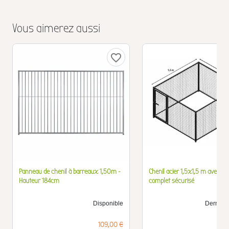
Vous aimerez aussi
favorite_border
Panneau de chenil à barreaux 1,50m -
Chenil acier 1,5x1,5 m avec por
Hauteur 184cm
complet sécurisé
Disponible
Derniers 
Prix
109,00 €