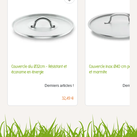
Couvercle alu Ø32cm - Résistant et
Couvercle inox Ø40 cm pour b
économe en énergie
et marmite
Derniers articles !
Derniers 
Prix
32,49 €