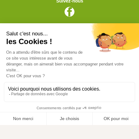
Suivez-nous
Vive l'élevage
Achat en ligne
Services
Aide & Conseils
Paiement sécurisé
© ViveLelevage 2026
Gestion des cookies