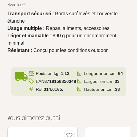
Avantages
Transport sécurisé :
Bords surélevés et couvercle
étanche
Usage multiple :
Repas, aliments, accessoires
Léger et maniable :
890 g pour un encombrement
minimal
Résistant :
Conçu pour les conditions outdoor
local_shipping
Poids en kg :
1,12
Longueur en cm :
64
EAN
8718158850348
Largeur en cm :
33
Réf.
314.0165.
Hauteur en cm :
33
Vous aimerez aussi
favorite_border