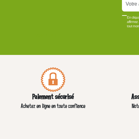
En cliqu
affirmez
tout mom
VOIR PLUS +
Paiement sécurisé
Ass
Achetez en ligne en toute confiance
Not