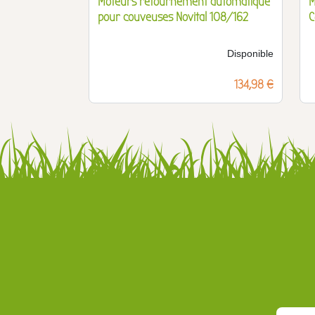
Moteurs retournement automatique
M
pour couveuses Novital 108/162
C
Disponible
Prix
134,98 €