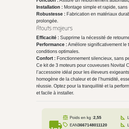
Fonction :
Assure un retournement automatiqu
Installation :
Montage simple et rapide, sans 
Robustesse :
Fabrication en matériaux durab
prolongée.
Atouts majeurs
Efficacité :
Supprime la nécessité de retourn
Performance :
Améliore significativement le 
conditions optimales.
Confort :
Fonctionnement silencieux, sans pe
Ce kit de 3 moteurs pour couveuses Novital C
l’accessoire idéal pour les éleveurs exigeants. 
homogène de la chaleur et de l’humidité, esse
réussie. Optez pour la tranquillité et la perf
et facile à installer.
Poids en kg :
2,55
local_shipping
EAN
3667148011120