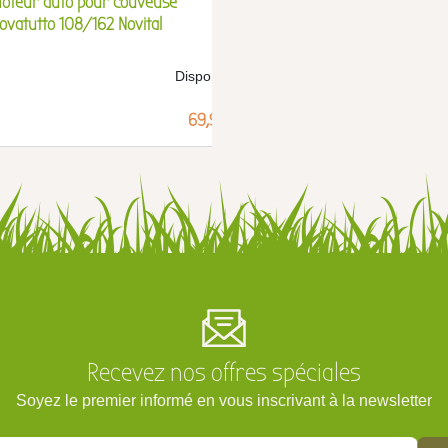
oteur auto pour couveuse
Moteur Cimuka pour r
ovatutto 108/162 Novital
d'œufs en couveuse
Disponible
Prix
69,99 €
Recevez nos offres spéciales
Soyez le premier informé en vous inscrivant à la newsletter