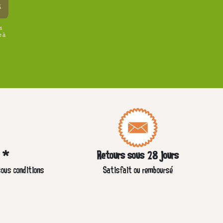
k
us
e à
e *
Retours sous 28 jours
sous conditions
Satisfait ou remboursé