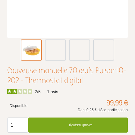
Couveuse manuelle 70 œufs Puisor IO-
202 - Thermostat digital
2
/
5
-
1
avis
99,99 €
Disponible
Dont 0,25 € d'éco-participation
Ajouter au panier