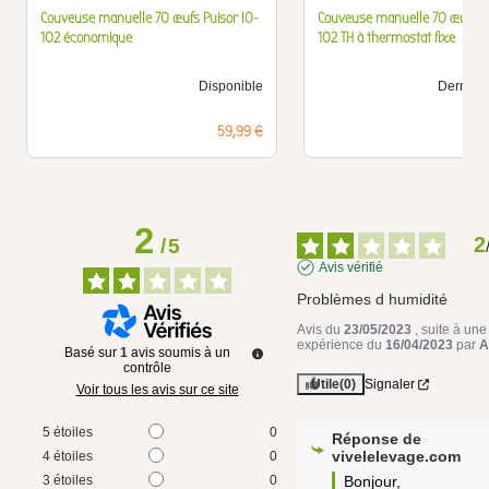
Couveuse manuelle 70 œufs Puisor IO-
Couveuse manuelle 70 œufs Pu
102 économique
102 TH à thermostat fixe
Disponible
Derniers 
Prix
59,99 €
2
2
/
5
Avis vérifié
Problèmes d humidité
Avis du
23/05/2023
, suite à une
expérience du
16/04/2023
par
A
Basé sur
1
avis soumis à un
contrôle
Utile
(0)
Signaler
Voir tous les avis sur ce site
5
étoiles
0
Réponse de
vivelelevage.com
4
étoiles
0
3
étoiles
0
Bonjour,
