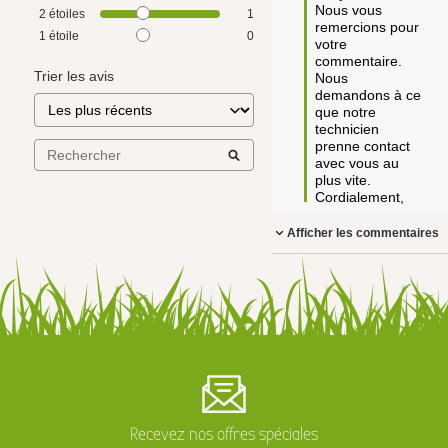
Nous vous 
2
étoiles
1
remercions pour 
1
étoile
0
votre 
commentaire. 
Trier les avis
Nous 
demandons à ce 
que notre 
technicien 
prenne contact 
avec vous au 
plus vite.

Cordialement,
Afficher les commentaires
Recevez nos offres spéciales