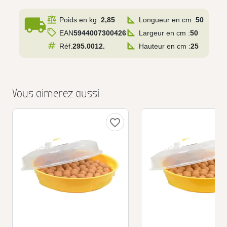
local_shipping
Poids en kg :
2,85
Longueur en cm :
50
EAN
5944007300426
Largeur en cm :
50
Réf.
295.0012.
Hauteur en cm :
25
Vous aimerez aussi
favorite_border