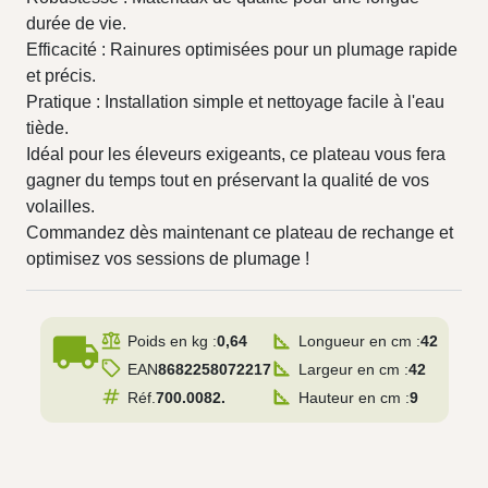
durée de vie.
Efficacité : Rainures optimisées pour un plumage rapide
et précis.
Pratique : Installation simple et nettoyage facile à l'eau
tiède.
Idéal pour les éleveurs exigeants, ce plateau vous fera
gagner du temps tout en préservant la qualité de vos
volailles.
Commandez dès maintenant ce plateau de rechange et
optimisez vos sessions de plumage !
local_shipping
Poids en kg :
0,64
Longueur en cm :
42
EAN
8682258072217
Largeur en cm :
42
Réf.
700.0082.
Hauteur en cm :
9