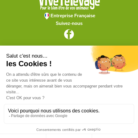
Entreprise Française
Suivez-nous
Vive l'élevage
Achat en ligne
Services
Aide & Conseils
Paiement sécurisé
© ViveLelevage 2026
Gestion des cookies