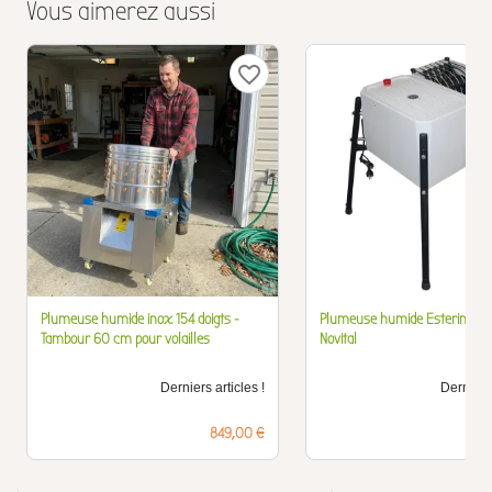
Vous aimerez aussi
favorite_border
Plumeuse humide inox 154 doigts -
Plumeuse humide Esterina 24 
Tambour 60 cm pour volailles
Novital
Derniers articles !
Derniers 
Prix
849,00 €