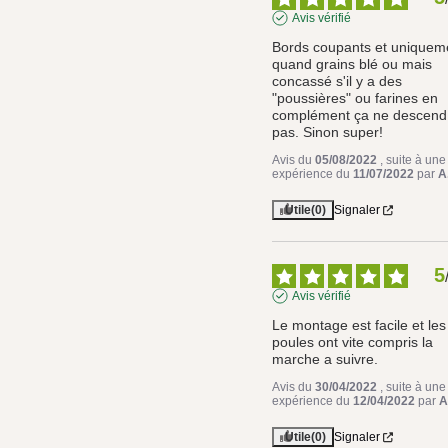
Avis vérifié
Bords coupants et uniqueme
quand grains blé ou mais 
concassé s'il y a des 
"poussières" ou farines en 
complément ça ne descend 
pas. Sinon super!
Avis du
05/08/2022
, suite à une
expérience du
11/07/2022
par
A
Utile
(0)
Signaler
5
Avis vérifié
Le montage est facile et les 
poules ont vite compris la 
marche a suivre.
Avis du
30/04/2022
, suite à une
expérience du
12/04/2022
par
A
Utile
(0)
Signaler