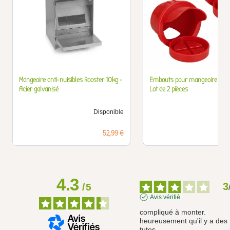
Mangeoire anti-nuisibles Rooster 10kg -
Embouts pour mangeoire à rés
Acier galvanisé
Lot de 2 pièces
Disponible
D
Prix
52,99 €
4.3
3
/
5
Avis vérifié
compliqué à monter. 
heureusement qu'il y a des 
tutos