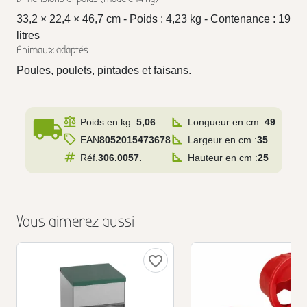
33,2 × 22,4 × 46,7 cm - Poids : 4,23 kg - Contenance : 19
litres
Animaux adaptés
Poules, poulets, pintades et faisans.
local_shipping
Poids en kg :
5,06
Longueur en cm :
49
EAN
8052015473678
Largeur en cm :
35
Réf.
306.0057.
Hauteur en cm :
25
Vous aimerez aussi
favorite_border