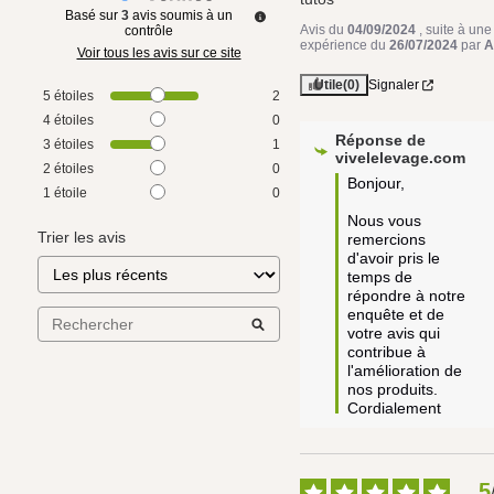
Basé sur
3
avis soumis à un
Avis du
04/09/2024
, suite à une
contrôle
expérience du
26/07/2024
par
A
Voir tous les avis sur ce site
Utile
(0)
Signaler
5
étoiles
2
4
étoiles
0
Réponse de
3
étoiles
1
vivelelevage.com
2
étoiles
0
Bonjour,

1
étoile
0
Nous vous 
Trier les avis
remercions 
d'avoir pris le 
temps de 
répondre à notre 
enquête et de 
votre avis qui 
contribue à 
l'amélioration de 
nos produits.

Cordialement
5