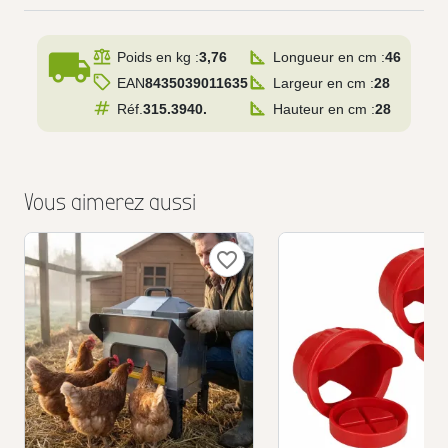
local_shipping
Poids en kg :
3,76
Longueur en cm :
46
EAN
8435039011635
Largeur en cm :
28
Réf.
315.3940.
Hauteur en cm :
28
Vous aimerez aussi
favorite_border