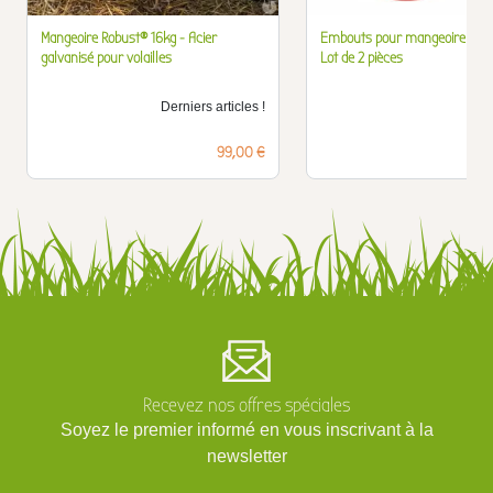
Mangeoire Robust® 16kg - Acier
Embouts pour mangeoire à rés
galvanisé pour volailles
Lot de 2 pièces
Derniers articles !
D
Prix
99,00 €
Recevez nos offres spéciales
Soyez le premier informé en vous inscrivant à la
newsletter