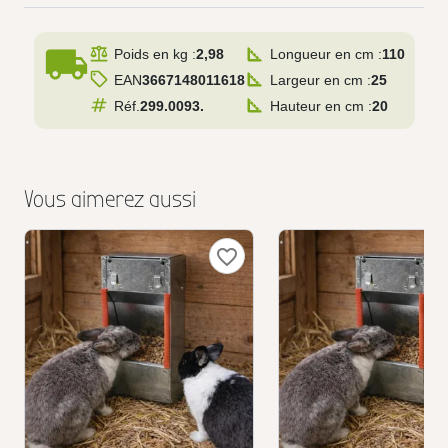
local_shipping
Poids en kg :
2,98
Longueur en cm :
110
EAN
3667148011618
Largeur en cm :
25
Réf.
299.0093.
Hauteur en cm :
20
Vous aimerez aussi
favorite_border