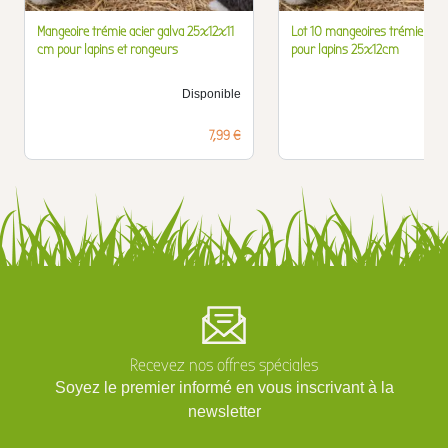
Mangeoire trémie acier galva 25x12x11
Lot 10 mangeoires trémie acie
cm pour lapins et rongeurs
pour lapins 25x12cm
Disponible
D
Prix
7,99 €
Recevez nos offres spéciales
Soyez le premier informé en vous inscrivant à la
newsletter