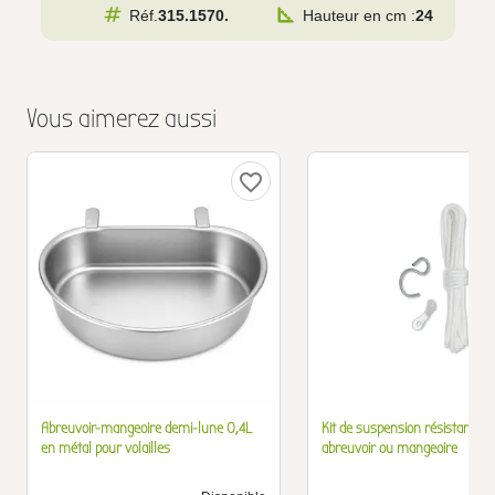
Réf.
315.1570.
Hauteur en cm :
24
Vous aimerez aussi
favorite_border
Abreuvoir-mangeoire demi-lune 0,4L
Kit de suspension résistant po
en métal pour volailles
abreuvoir ou mangeoire