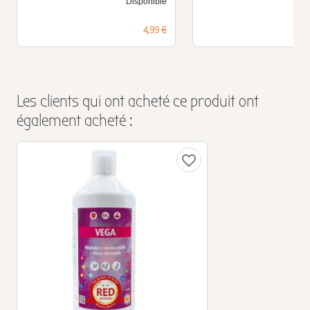
Disponible
D
Prix
4,99 €
Les clients qui ont acheté ce produit ont
également acheté :
favorite_border