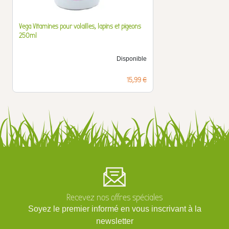
Vega Vitamines pour volailles, lapins et pigeons
250ml
Disponible
Prix
15,99 €
Recevez nos offres spéciales
Soyez le premier informé en vous inscrivant à la
newsletter