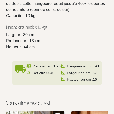
du débit, cette mangeoire réduit jusqu’à 40% les pertes
de nourriture (donnée constructeur).
Capacité : 10 kg.
Dimensions (modèle 10 kg)
Largeur : 30 cm
Profondeur : 13 cm
Hauteur : 44 cm
local_shipping
Poids en kg :
1,76
Longueur en cm :
41
Réf.
295.0046.
Largeur en cm :
32
Hauteur en cm :
15
Vous aimerez aussi