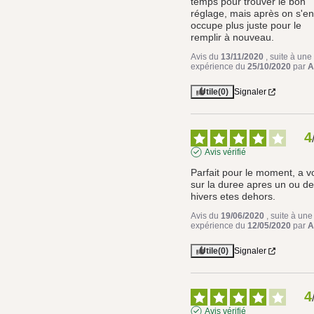
temps pour trouver le bon 
réglage, mais après on s'en
occupe plus juste pour le 
remplir à nouveau.
Avis du
13/11/2020
, suite à une
expérience du
25/10/2020
par
A
Utile
(0)
Signaler
4
Avis vérifié
Parfait pour le moment, a vo
sur la duree apres un ou de
hivers etes dehors.
Avis du
19/06/2020
, suite à une
expérience du
12/05/2020
par
A
Utile
(0)
Signaler
4
Avis vérifié