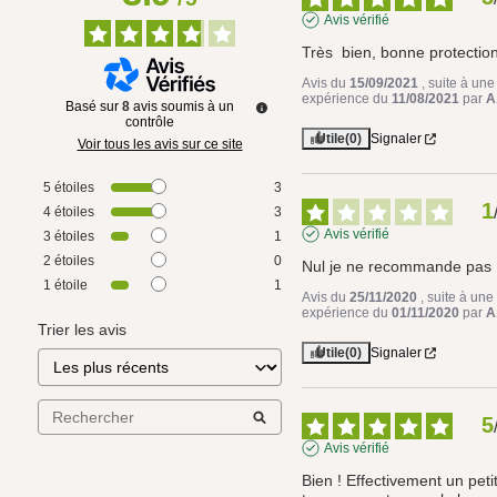
Avis vérifié
Très  bien, bonne protectio
Avis du
15/09/2021
, suite à une
expérience du
11/08/2021
par
A
Basé sur
8
avis soumis à un
contrôle
Utile
(0)
Signaler
Voir tous les avis sur ce site
5
étoiles
3
1
4
étoiles
3
Avis vérifié
3
étoiles
1
2
étoiles
0
Nul je ne recommande pas
1
étoile
1
Avis du
25/11/2020
, suite à une
expérience du
01/11/2020
par
A
Trier les avis
Utile
(0)
Signaler
5
Avis vérifié
Bien ! Effectivement un petit