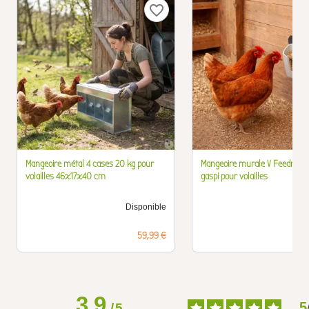
favorite_border
Mangeoire métal 4 cases 20 kg pour
Mangeoire murale V Feedr 350
volailles 46x17x40 cm
gaspi pour volailles
Disponible
D
Prix
59,99 €
3.9
5
/
5