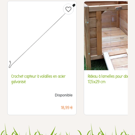
favorite_border
Crochet capteur à volailles en acier
Rideau à lamelles pour abri a
galvanisé
17,5x29 cm
Disponible
D
Prix
18,99 €