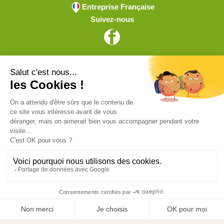
Entreprise Française
Suivez-nous
Vive l'élevage
Achat en ligne
Services
Aide & Conseils
Paiement sécurisé
© ViveLelevage 2026
Gestion des cookies