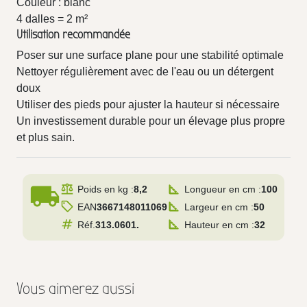
Couleur : blanc
4 dalles = 2 m²
Utilisation recommandée
Poser sur une surface plane pour une stabilité optimale
Nettoyer régulièrement avec de l'eau ou un détergent
doux
Utiliser des pieds pour ajuster la hauteur si nécessaire
Un investissement durable pour un élevage plus propre
et plus sain.
local_shipping
Poids en kg :
8,2
Longueur en cm :
100
EAN
3667148011069
Largeur en cm :
50
Réf.
313.0601.
Hauteur en cm :
32
Vous aimerez aussi