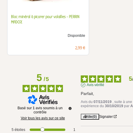
Bloc minéral à picorer pour volailles - PERRIN
MADOX
Disponible
Prix
2,99 €
5
5
/
5
Avis vérifié
Parfait,
Avis du
07/11/2019
, suite à une
expérience du
30/10/2019
par
A
Basé sur
1
avis soumis à un
contrôle
Utile
(0)
Signaler
Voir tous les avis sur ce site
5
étoiles
1