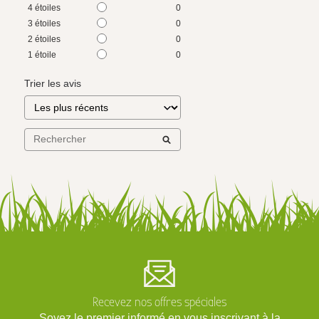
4
étoiles
0
3
étoiles
0
2
étoiles
0
1
étoile
0
Trier les avis
Recevez nos offres spéciales
Soyez le premier informé en vous inscrivant à la