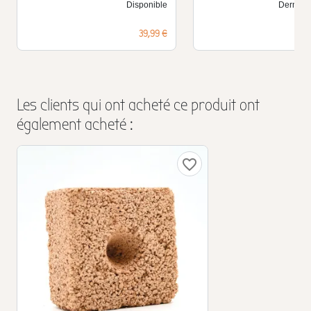
Disponible
Derniers 
Prix
39,99 €
Les clients qui ont acheté ce produit ont
également acheté :
favorite_border