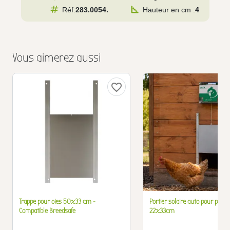
Réf.
283.0054.
Hauteur en cm :
4
Vous aimerez aussi
favorite_border
Trappe pour oies 50x33 cm -
Portier solaire auto pour poulai
Compatible Breedsafe
22x33cm