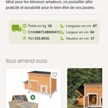
Idéal pour les éleveurs amateurs, ce poulailler allie
praticité et durabilité pour le bien-être de vos poules.
local_shipping
Poids en kg :
16
Longueur en cm :
87
EAN
3667148005471
Largeur en cm :
64
Réf.
315.0010.
Hauteur en cm :
17
Vous aimerez aussi
favorite_border