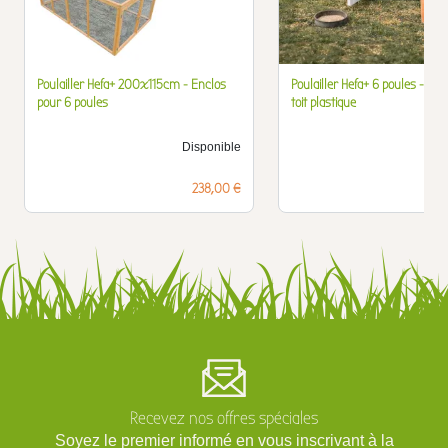
Poulailler Hefa+ 200x115cm - Enclos
Poulailler Hefa+ 6 poules - Pin t
pour 6 poules
toit plastique
Disponible
D
Prix
238,00 €
Recevez nos offres spéciales
Soyez le premier informé en vous inscrivant à la