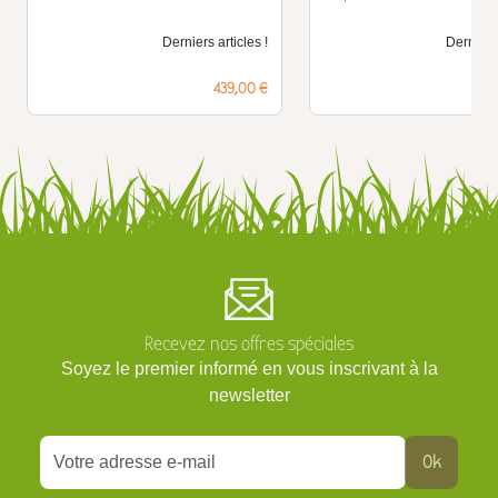
Derniers articles !
Derniers 
Prix
439,00 €
Recevez nos offres spéciales
Soyez le premier informé en vous inscrivant à la
newsletter
Ok