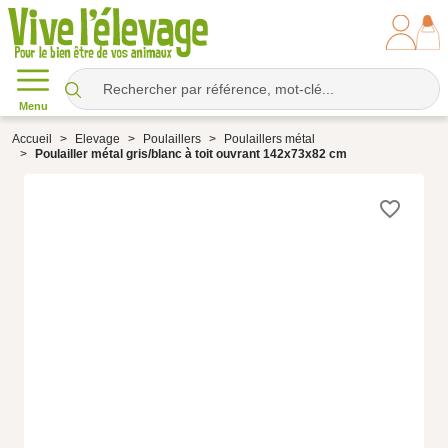
Menu
Accueil
Elevage
Poulaillers
Poulaillers métal
Poulailler métal gris/blanc à toit ouvrant 142x73x82 cm
favorite_border