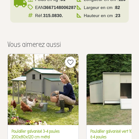
local_shipping
EAN
3667148006287
Largeur en cm :
82
Réf.
315.0830.
Hauteur en cm :
23
Vous aimerez aussi
favorite_border
Poulailler galvanisé 3-4 poules
Poulailler galvanisé vert 100
200x80x120 cm métal
à 4 poules