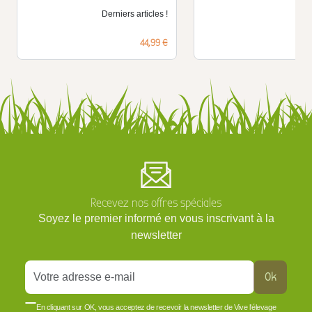
Derniers articles !
D
Prix
44,99 €
Recevez nos offres spéciales
Soyez le premier informé en vous inscrivant à la
newsletter
Ok
En cliquant sur OK, vous acceptez de recevoir la newsletter de Vive l'élevage