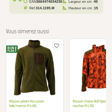
EAN
3664474034236
Largeur en cm :
40
Réf.
314.1195.M
Hauteur en cm :
15
Vous aimerez aussi
favorite_border
Blouson polaire Percussion
Blouson chasse Wolf Vipercam
kaki/marron M à 4XL
couches M à 3XL