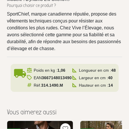
Pourquoi choisir ce produit ?
SportChief, marque canadienne réputée, propose des
vêtements techniques conçus pour résister aux
conditions les plus rudes. Chez Vive l’Élevage, nous
avons sélectionné cette gamme pour sa fiabilité et sa
durabilité, afin de répondre aux besoins des passionnés
d’élevage et de chasse.
local_shipping
Poids en kg :
1,06
Longueur en cm :
48
EAN
3667148013490
Largeur en cm :
40
Réf.
314.1490.M
Hauteur en cm :
14
Vous aimerez aussi
favorite_border