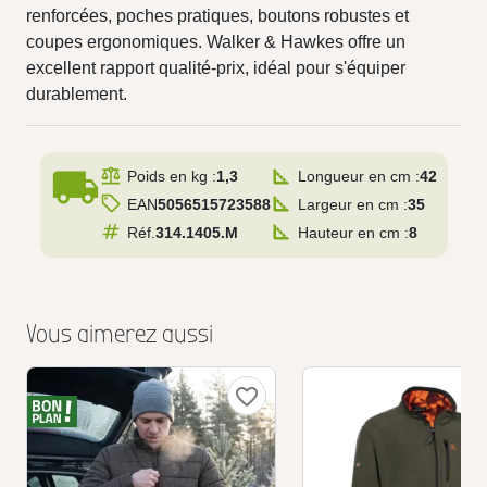
renforcées, poches pratiques, boutons robustes et
coupes ergonomiques. Walker & Hawkes offre un
excellent rapport qualité-prix, idéal pour s'équiper
durablement.
local_shipping
Poids en kg :
1,3
Longueur en cm :
42
EAN
5056515723588
Largeur en cm :
35
Réf.
314.1405.M
Hauteur en cm :
8
Vous aimerez aussi
favorite_border