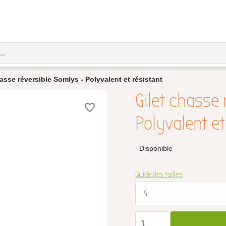
asse réversible Somlys - Polyvalent et résistant
Gilet chasse
favorite_border
Polyvalent et
Disponible
Guide des tailles
S