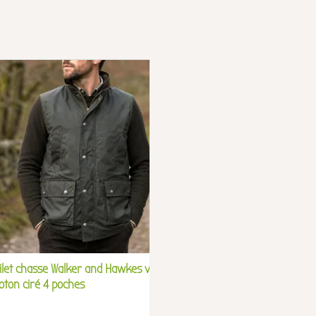
ilet chasse Walker and Hawkes vert
Gilet réversible Savan
oton ciré 4 poches
M à 4XL