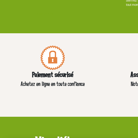
affirmez
tout mom
VOIR PLUS +
Paiement sécurisé
Ass
Achetez en ligne en toute confiance
Not