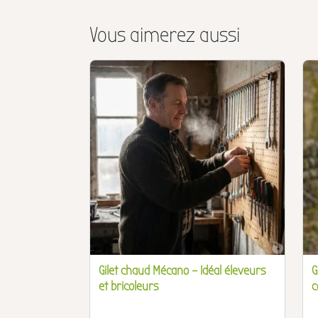
Vous aimerez aussi
Gilet chaud Mécano – Idéal éleveurs
G
et bricoleurs
c