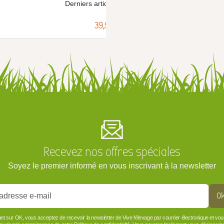
Derniers articles !
Der
Prix
39,99 €
Recevez nos offres spéciales
Soyez le premier informé en vous inscrivant à la newsletter
O
ant sur OK, vous acceptez de recevoir la newsletter de Vive l'élevage par courrier électronique et vo