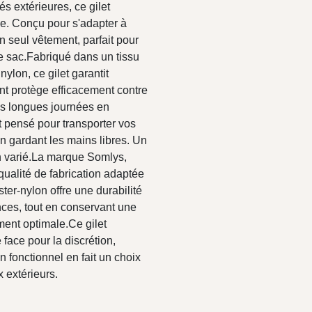
és extérieures, ce gilet
ce. Conçu pour s'adapter à
un seul vêtement, parfait pour
e sac.Fabriqué dans un tissu
lon, ce gilet garantit
ant protège efficacement contre
les longues journées en
t pensé pour transporter vos
en gardant les mains libres. Un
n varié.La marque Somlys,
ualité de fabrication adaptée
er-nylon offre une durabilité
nces, tout en conservant une
ent optimale.Ce gilet
 face pour la discrétion,
gn fonctionnel en fait un choix
x extérieurs.