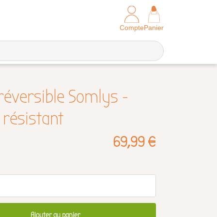
Compte
Panier
 réversible Somlys -
 résistant
69,99 €
Ajouter au panier