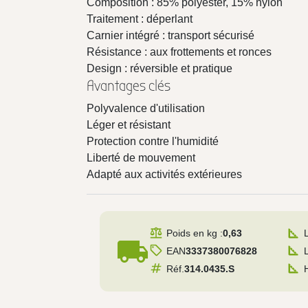
Composition : 85% polyester, 15% nylon
Traitement : déperlant
Carnier intégré : transport sécurisé
Résistance : aux frottements et ronces
Design : réversible et pratique
Avantages clés
Polyvalence d'utilisation
Léger et résistant
Protection contre l'humidité
Liberté de mouvement
Adapté aux activités extérieures
Poids en kg :
0,63
local_shipping
EAN
3337380076828
Réf.
314.0435.S