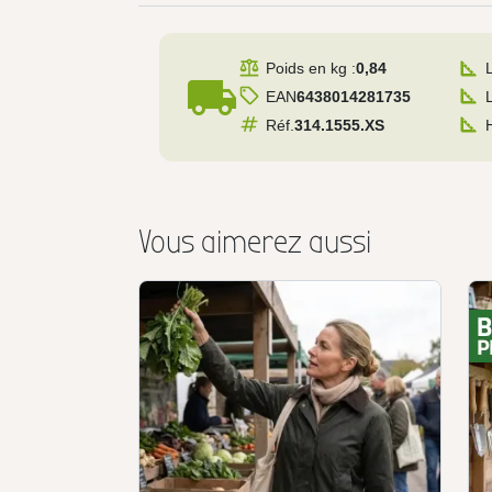
Poids en kg :
0,84
local_shipping
EAN
6438014281735
Réf.
314.1555.XS
Vous aimerez aussi