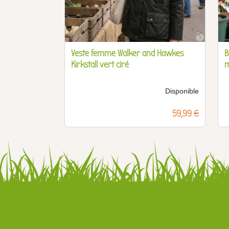
Veste femme Walker and Hawkes
B
Kirkstall vert ciré
m
Disponible
Prix
59,99 €