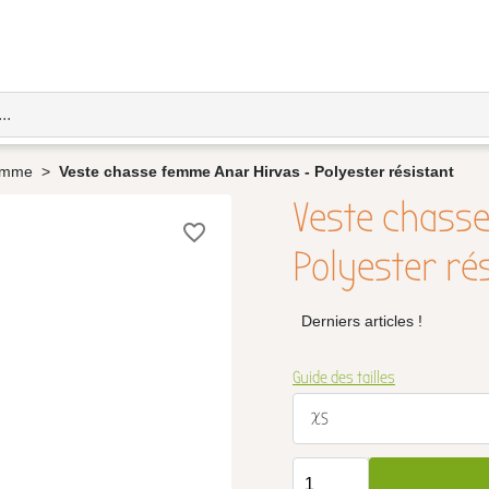
femme
Veste chasse femme Anar Hirvas - Polyester résistant
Veste chass
favorite_border
Polyester ré
Derniers articles !
Guide des tailles
XS