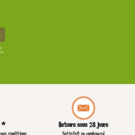
k
us
e à
e *
Retours sous 28 jours
sous conditions
Satisfait ou remboursé