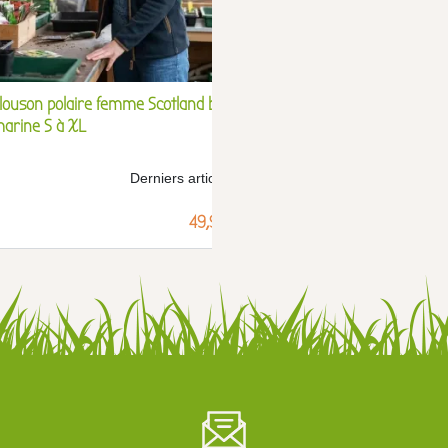
louson polaire femme Scotland bleu
Gilet femme Shirley en 
arine S à XL
loden - XS à 3XL
Derniers articles !
Der
Prix
49,99 €