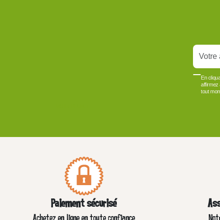
En cliqu
affirmez
tout mom
VOIR PLUS +
Paiement sécurisé
Ass
Achetez en ligne en toute confiance
Not