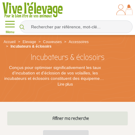
Menu
Accueil
Elevage
Couveuses
Accessoires
Incubateurs & éclosoirs
Incubateurs & éclosoirs
Conçus pour optimiser significativement les taux
d'incubation et d'éclosion de vos volailles, les
incubateurs et éclosoirs constituent des équipements
clés pour les éleveurs souhaitant professionnaliser
Lire
plus
leur approche de la couvaison. Gérer séparément la
phase d'incubation et la phase d'éclosion permet de
maintenir vos couveuses propres et en
fonctionnement continu, pour des cycles mieux
maîtrisés et des résultats plus réguliers. Parmi les
solutions disponibles, l'éclosoir Cimuka offre une
Affiner ma recherche
grande capacité pour les œufs de poules, cailles,
faisans ou perdrix, avec un pilotage précis de la
température et de l'hygrométrie. Le tiroir d'incubation