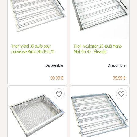
Tiroir métal 35 œufs pour
Tiroir incubation 25 œufs Maino
couveuse Maino Mini Pro 70
Mini Pro 70 - Élevage
Disponible
Disponible
Prix
Prix
99,99 €
99,99 €
favorite_border
favorite_border