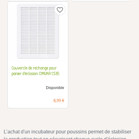
favorite_border
Couvercle de rechange pour
panier d'éclosion CIMUKA CS35
Disponible
Prix
8,99 €
L’achat d'un incubateur pour poussins permet de stabiliser