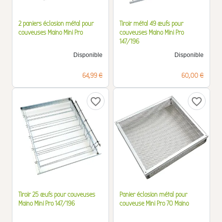
2 paniers éclosion métal pour
Tiroir métal 49 œufs pour
couveuses Maino Mini Pro
couveuses Maino Mini Pro
147/196
Disponible
Disponible
Prix
Prix
64,99 €
60,00 €
favorite_border
favorite_border
Tiroir 25 œufs pour couveuses
Panier éclosion métal pour
Maino Mini Pro 147/196
couveuse Mini Pro 70 Maino