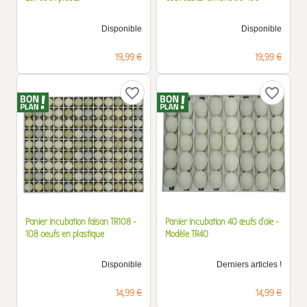
Disponible
Disponible
Prix
Prix
19,99 €
19,99 €
favorite_border
favorite_border
Panier incubation faisan TR108 -
Panier incubation 40 œufs d'oie -
108 oeufs en plastique
Modèle TR40
Disponible
Derniers articles !
Prix
Prix
14,99 €
14,99 €