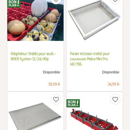
Adaptateur Stabila pour œufs -
Panier éclosion métal pour
RIVER System 12/24/49p
couveuses Maino Mini Pro
147/196
Disponible
Disponible
Prix
Prix
39,99 €
34,99 €
favorite_border
favorite_border