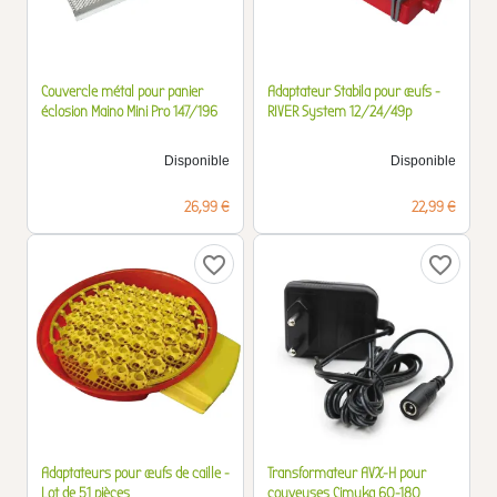
Couvercle métal pour panier
Adaptateur Stabila pour œufs -
éclosion Maino Mini Pro 147/196
RIVER System 12/24/49p
Disponible
Disponible
Prix
Prix
26,99 €
22,99 €
favorite_border
favorite_border
Adaptateurs pour œufs de caille -
Transformateur AVX-H pour
Lot de 51 pièces
couveuses Cimuka 60-180