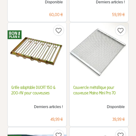
Disponible
Derniers articles !
Prix
Prix
60,00 €
59,99 €
favorite_border
favorite_border
Grille adaptable DUCAT 150 &
Couvercle métallique pour
200-AV pour couveuses
couveuse Maino Mini Pro 70
Derniers articles !
Disponible
Prix
Prix
49,99 €
39,99 €
favorite_border
favorite_border