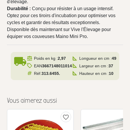
d'élevage.
Durabilité :
Conçu pour résister à un usage intensif.
Optez pour ces tiroirs d'incubation pour optimiser vos
cycles et garantir des résultats exceptionnels.
Disponible dès maintenant sur Vive l'Élevage pour
équiper vos couveuses Maino Mini Pro.
local_shipping
Poids en kg :
2,97
Longueur en cm :
49
EAN
3667148011014
Largeur en cm :
37
Réf.
313.6455.
Hauteur en cm :
10
Vous aimerez aussi
favorite_border