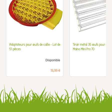
Adaptateurs pour œufs de caille - Lot de
Tiroir métal 35 œufs pour cou
51 pièces
Maino Mini Pro 70
Disponible
D
Prix
19,99 €