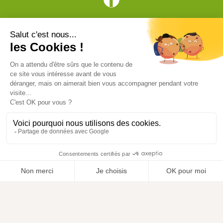
Vive l'élevage
Achat en ligne
Services
Aide & Conseils
Paiement sécurisé
© ViveLelevage 2026
Gestion des cookies