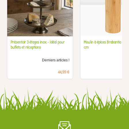
Présentoir 3 étages inox - Idéal pour
Moulin à épices Brabantia en 
buffets et réceptions
cm
Derniers articles !
D
Prix
44,99 €