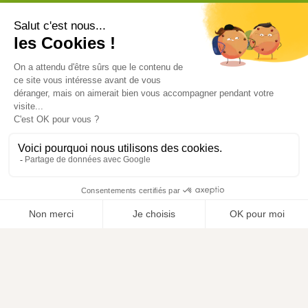
Vive l'élevage
Achat en ligne
Services
Aide & Conseils
Paiement sécurisé
© ViveLelevage 2026
Gestion des cookies