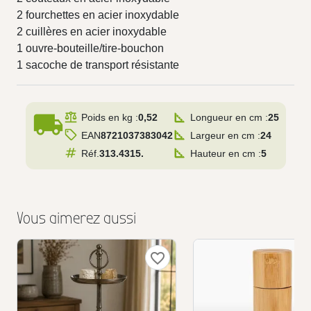
2 fourchettes en acier inoxydable
2 cuillères en acier inoxydable
1 ouvre-bouteille/tire-bouchon
1 sacoche de transport résistante
local_shipping
Poids en kg :
0,52
Longueur en cm :
25
EAN
8721037383042
Largeur en cm :
24
Réf.
313.4315.
Hauteur en cm :
5
Vous aimerez aussi
favorite_border