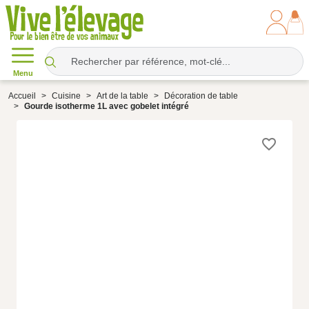
Menu
Accueil
Cuisine
Art de la table
Décoration de table
Gourde isotherme 1L avec gobelet intégré
favorite_border