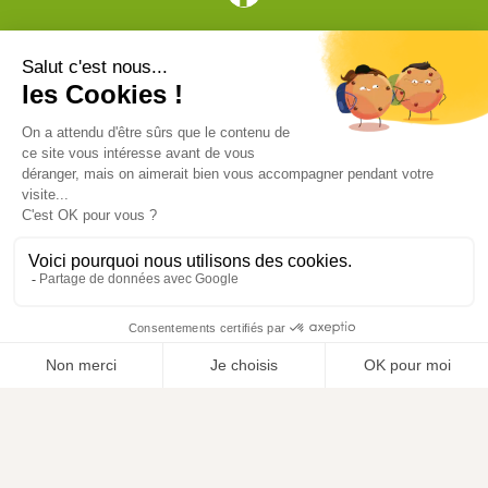
Vive l'élevage
Achat en ligne
Services
Aide & Conseils
Paiement sécurisé
© ViveLelevage 2026
Gestion des cookies