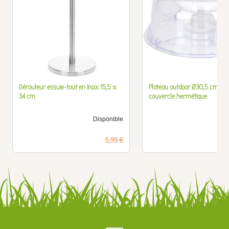
Dérouleur essuie-tout en inox 15,5 x
Plateau outdoor Ø30,5 cm av
34 cm
couvercle hermétique
Disponible
D
Prix
5,99 €