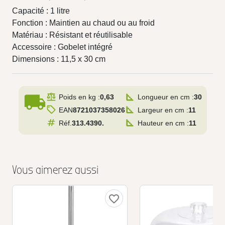
Capacité : 1 litre
Fonction : Maintien au chaud ou au froid
Matériau : Résistant et réutilisable
Accessoire : Gobelet intégré
Dimensions : 11,5 x 30 cm
local_shipping
Poids en kg :
0,63
Longueur en cm :
30
EAN
8721037358026
Largeur en cm :
11
Réf.
313.4390.
Hauteur en cm :
11
Vous aimerez aussi
favorite_border