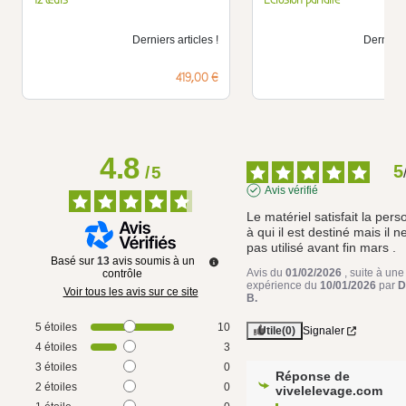
Derniers articles !
Derniers 
Prix
419,00 €
4.8
5
/
5
Avis vérifié
Le matériel satisfait la pers
à qui il est destiné mais il n
pas utilisé avant fin mars .
Basé sur
13
avis soumis à un
Avis du
01/02/2026
, suite à une
contrôle
expérience du
10/01/2026
par
D
Voir tous les avis sur ce site
B.
5
étoiles
10
Utile
(0)
Signaler
4
étoiles
3
3
étoiles
0
Réponse de
2
étoiles
0
vivelelevage.com