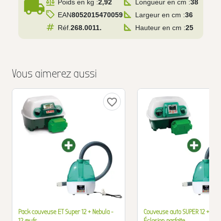
local_shipping
Poids en kg :
2,92
Longueur en cm :
38
EAN
8052015470059
Largeur en cm :
36
Réf.
268.0011.
Hauteur en cm :
25
Vous aimerez aussi
favorite_border
Pack couveuse ET Super 12 + Nebula -
Couveuse auto SUPER 12 + Neb
12 œufs
Éclosion parfaite