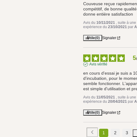
Couveuse reçue rapidement,
compétitif, de bonne qualité,
donne entière satisfaction
Avis du
10/11/2021
, suite à une
expérience du
23/10/2021
par
A
Utile
(0)
Signaler
5
Avis vérifié
en cours d'essai je suis a 10
d'incubation, pour le momen
semble fonctionner. L'appare
est simple d'utilisation et pr
Avis du
11/05/2021
, suite à une
expérience du
20/04/2021
par
A
Utile
(0)
Signaler
1
2
3