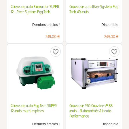
Couveuse auto Biomaster SUPER
Couveuse auto River System Egg
12 - River System Egg Tech
Tech 49 œufs
Derniers articles !
Disponible
Prix
Prix
249,00 €
249,00 €
favorite_border
favorite_border
Couveuse auto Egg Tech SUPER
Couveuse PRO Couvitech® 68
12 œufs multi-espèces
œufs - Automatisée & Haute
Performance
Derniers articles !
Disponible