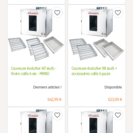
favorite_border
favorite_border
Couveuse évolutive 147 œufs -
Couveuse évolutive 98 œufs +
tiroirs caille à oie - MAINO
accessoires caille à poule
Derniers articles !
Disponible
Prix
Prix
642,99 €
623,99 €
favorite_border
favorite_border