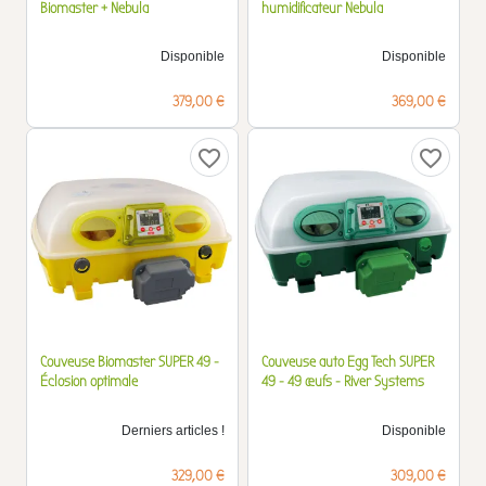
Biomaster + Nebula
humidificateur Nebula
Disponible
Disponible
Prix
Prix
379,00 €
369,00 €
favorite_border
favorite_border
Couveuse Biomaster SUPER 49 -
Couveuse auto Egg Tech SUPER
Éclosion optimale
49 - 49 œufs - River Systems
Derniers articles !
Disponible
Prix
Prix
329,00 €
309,00 €