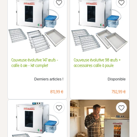
favorite_border
favorite_border
Couveuse évolutive 147 œufs -
Couveuse évolutive 98 œufs +
caille à oie - kit complet
accessoires caille à poule
Derniers articles !
Disponible
Prix
Prix
811,99 €
792,99 €
favorite_border
favorite_border