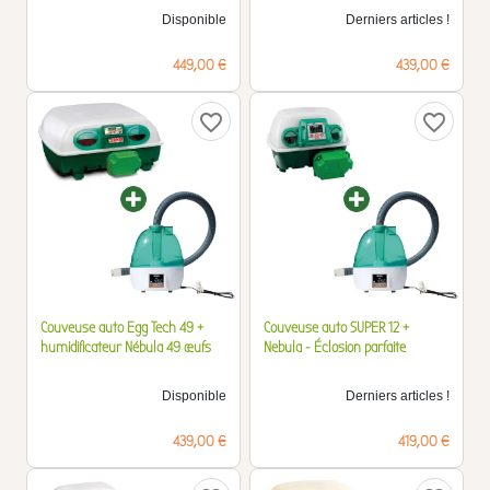
Disponible
Derniers articles !
Prix
Prix
449,00 €
439,00 €
favorite_border
favorite_border
Couveuse auto Egg Tech 49 +
Couveuse auto SUPER 12 +
humidificateur Nébula 49 œufs
Nebula - Éclosion parfaite
Disponible
Derniers articles !
Prix
Prix
439,00 €
419,00 €