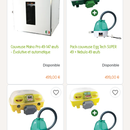
Couveuse Maino Pro 49-147 œufs
Pack couveuse Egg Tech SUPER
- Évolutive et automatique
49 + Nebula 49 œufs
Disponible
Disponible
Prix
Prix
499,00 €
499,00 €
favorite_border
favorite_border