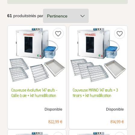
61
produits
triés par
favorite_border
favorite_border
Couveuse évolutive 147 œufs -
Couveuse MAINO 147 œufs + 3
Caille à oie + kit humidification
tiroirs + kit humidification
Disponible
Disponible
Prix
Prix
822,99 €
814,99 €