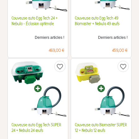
Couveuse auto Egg Tech 24 +
Couveuse auto Egg Tech 49
Nebula - Éclosion optimale
Biomaster + Nebula 49 œufs
Derniers articles !
Derniers articles !
Prix
Prix
469,00 €
459,00 €
favorite_border
favorite_border
Couveuse auto Egg Tech SUPER
Couveuse auto Biomaster SUPER
24 + Nebula 24 œufs
12 + Nebula 12 œufs