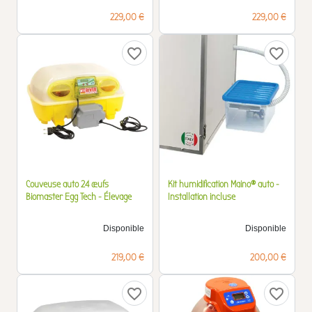
Prix
Prix
229,00 €
229,00 €
favorite_border
favorite_border
Couveuse auto 24 œufs
Kit humidification Maino® auto -
Biomaster Egg Tech - Élevage
Installation incluse
Disponible
Disponible
Prix
Prix
219,00 €
200,00 €
favorite_border
favorite_border