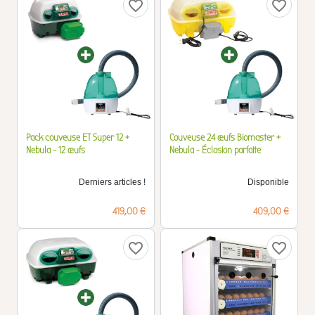
favorite_border
favorite_border
Pack couveuse ET Super 12 +
Couveuse 24 œufs Biomaster +
Nebula - 12 œufs
Nebula - Éclosion parfaite
Derniers articles !
Disponible
Prix
Prix
419,00 €
409,00 €
favorite_border
favorite_border