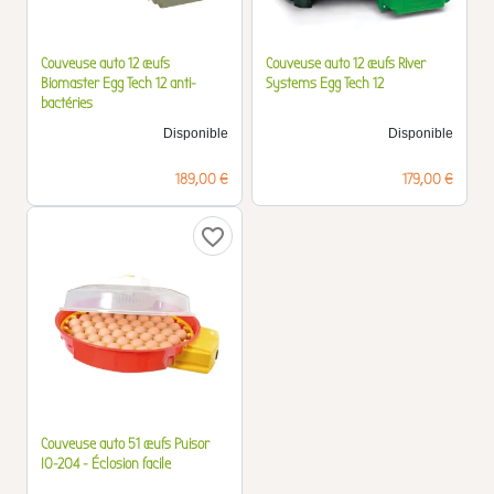
Couveuse auto 12 œufs
Couveuse auto 12 œufs River
Biomaster Egg Tech 12 anti-
Systems Egg Tech 12
bactéries
Disponible
Disponible
Prix
Prix
189,00 €
179,00 €
favorite_border
Couveuse auto 51 œufs Puisor
IO-204 - Éclosion facile