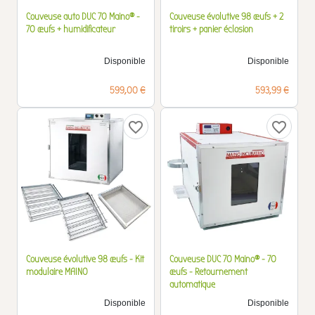
Couveuse auto DUC 70 Maino® -
Couveuse évolutive 98 œufs + 2
70 œufs + humidificateur
tiroirs + panier éclosion
Disponible
Disponible
Prix
Prix
599,00 €
593,99 €
favorite_border
favorite_border
Couveuse évolutive 98 œufs - Kit
Couveuse DUC 70 Maino® - 70
modulaire MAINO
œufs - Retournement
automatique
Disponible
Disponible