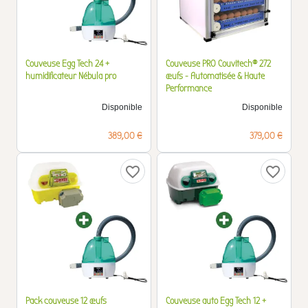
Couveuse Egg Tech 24 +
Couveuse PRO Couvitech® 272
humidificateur Nébula pro
œufs - Automatisée & Haute
Performance
Disponible
Disponible
Prix
Prix
389,00 €
379,00 €
favorite_border
favorite_border
Pack couveuse 12 œufs
Couveuse auto Egg Tech 12 +