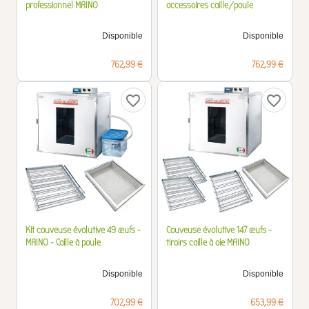
professionnel MAINO
accessoires caille/poule
Disponible
Disponible
Prix
Prix
762,99 €
762,99 €
favorite_border
favorite_border
Kit couveuse évolutive 49 œufs -
Couveuse évolutive 147 œufs -
MAINO - Caille à poule
tiroirs caille à oie MAINO
Disponible
Disponible
Prix
Prix
702,99 €
653,99 €