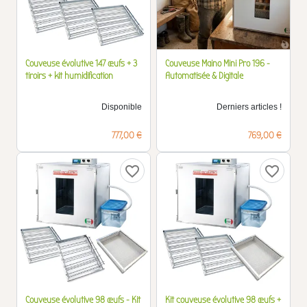
Couveuse évolutive 147 œufs + 3
Couveuse Maino Mini Pro 196 -
tiroirs + kit humidification
Automatisée & Digitale
Disponible
Derniers articles !
Prix
Prix
777,00 €
769,00 €
favorite_border
favorite_border
Couveuse évolutive 98 œufs - Kit
Kit couveuse évolutive 98 œufs +