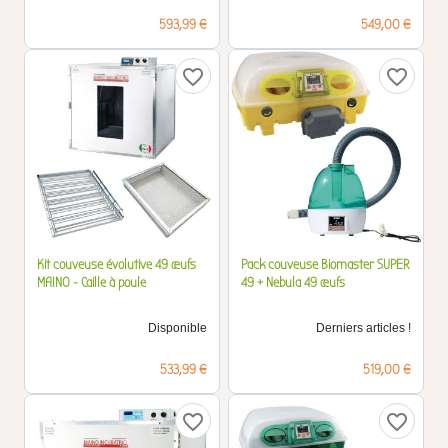
Prix
Prix
593,99 €
549,00 €
favorite_border
favorite_border
Kit couveuse évolutive 49 œufs
Pack couveuse Biomaster SUPER
MAINO - Caille à poule
49 + Nebula 49 œufs
Disponible
Derniers articles !
Prix
Prix
533,99 €
519,00 €
favorite_border
favorite_border