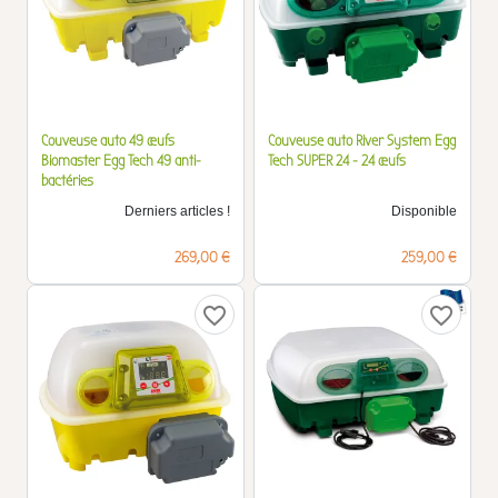
Couveuse auto 49 œufs
Couveuse auto River System Egg
Biomaster Egg Tech 49 anti-
Tech SUPER 24 - 24 œufs
bactéries
Derniers articles !
Disponible
Prix
Prix
269,00 €
259,00 €
favorite_border
favorite_border