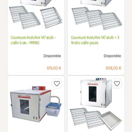
Couveuse évolutive 147 œufs -
Couveuse évolutive 147 œufs + 3
caille à oie - MAINO
tiroirs caille-poule
Disponible
Disponible
Prix
Prix
619,00 €
608,00 €
favorite_border
favorite_border