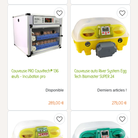
favorite_border
favorite_border
Couveuse PRO Couvitech® 136
Couveuse auto River System Egg
œufs - Incubation pro
Tech Biomaster SUPER 24
Disponible
Derniers articles !
Prix
Prix
289,00 €
279,00 €
favorite_border
favorite_border