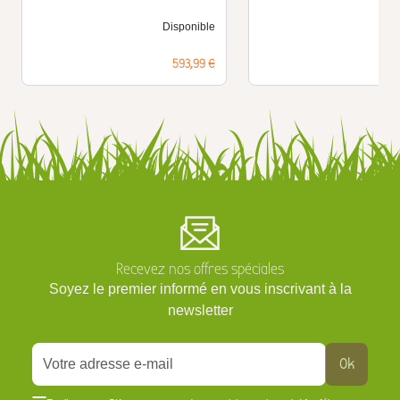
Disponible
D
Prix
593,99 €
Recevez nos offres spéciales
Soyez le premier informé en vous inscrivant à la
newsletter
Ok