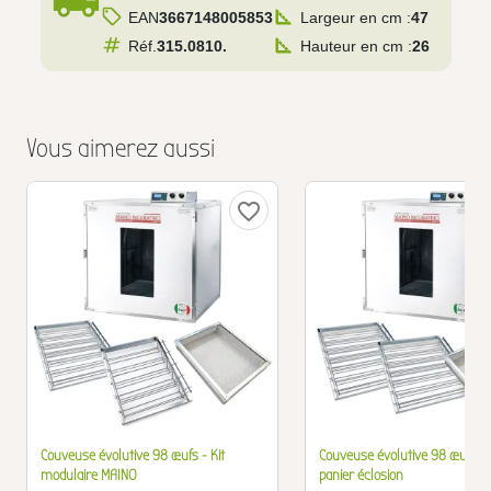
local_shipping
EAN
3667148005853
Largeur en cm :
47
Réf.
315.0810.
Hauteur en cm :
26
Vous aimerez aussi
favorite_border
Couveuse évolutive 98 œufs - Kit
Couveuse évolutive 98 œufs + 2
modulaire MAINO
panier éclosion