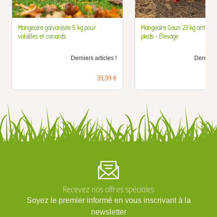
Mangeoire galvanisée 5 kg pour
Mangeoire Gaun 23 kg anti-gas
volailles et canards
pieds - Élevage
Derniers articles !
Derniers 
Prix
39,99 €
Recevez nos offres spéciales
Soyez le premier informé en vous inscrivant à la
newsletter