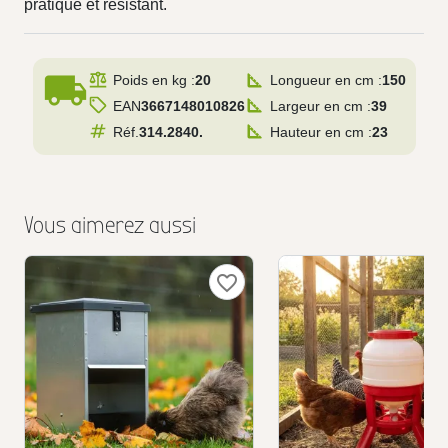
pratique et résistant.
local_shipping
Poids en kg :
20
Longueur en cm :
150
EAN
3667148010826
Largeur en cm :
39
Réf.
314.2840.
Hauteur en cm :
23
Vous aimerez aussi
favorite_border