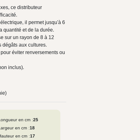
ixes, ce distributeur
ficacité.
lectrique, il permet jusqu'à 6
a quantité et de la durée.
se sur un rayon de 8 à 12
es dégâts aux cultures.
e pour éviter renversements ou
on inclus).
ie)
Longueur en cm :
25
Largeur en cm :
18
Hauteur en cm :
17