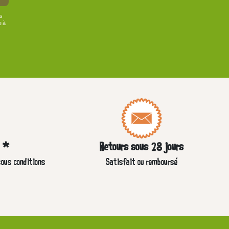
us
e à
e *
Retours sous 28 jours
sous conditions
Satisfait ou remboursé