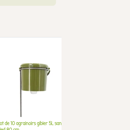
ot de 10 agrainoirs gibier 5L sans
Distributeur automati
ied 80 cm
Feeder 12V programma