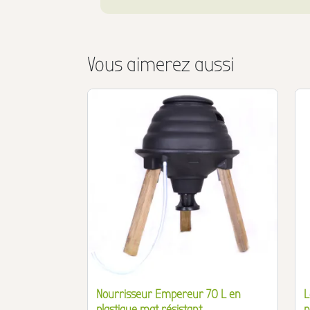
Vous aimerez aussi
Nourrisseur Empereur 70 L en
L
plastique mat résistant
p