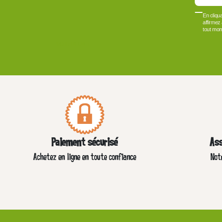
En cliqu
affirmez
tout mom
VOIR PLUS +
Paiement sécurisé
Ass
Achetez en ligne en toute confiance
Not