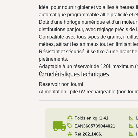
Idéal pour nourrir gibier et volailles à heures f
automatique programmable allie praticité et ef
Doté d'une horloge numérique et d'un moteur é
distributions par jour, avec réglage précis de l
Compatible avec tous types de grains, il diffu
mètres, attirant les animaux tout en limitant l
Résistant et sécurisé, il se fixe à une branch
piétinements.
Adaptable à un réservoir de 120L maximum (n
Caractéristiques techniques
Réservoir non fourni
Alimentation : pile 6V rechargeable (non fourn
Poids en kg :
1,41
local_shipping
EAN
3665739044021
Réf.
262.1466.