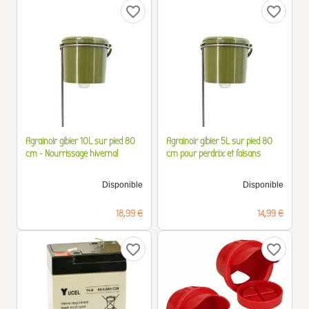
favorite_border
favorite_border
Agrainoir gibier 10L sur pied 80
Agrainoir gibier 5L sur pied 80
cm - Nourrissage hivernal
cm pour perdrix et faisans
Disponible
Disponible
Prix
Prix
18,99 €
14,99 €
favorite_border
favorite_border