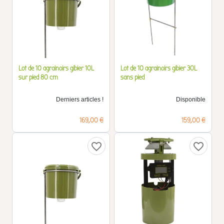
Lot de 10 agrainoirs gibier 10L
Lot de 10 agrainoirs gibier 30L
sur pied 80 cm
sans pied
Derniers articles !
Disponible
Prix
Prix
169,00 €
159,00 €
favorite_border
favorite_border