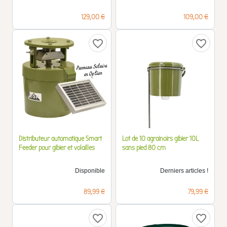
Prix
Prix
129,00 €
109,00 €
favorite_border
favorite_border
Distributeur automatique Smart
Lot de 10 agrainoirs gibier 10L
Feeder pour gibier et volailles
sans pied 80 cm
Disponible
Derniers articles !
Prix
Prix
89,99 €
79,99 €
favorite_border
favorite_border