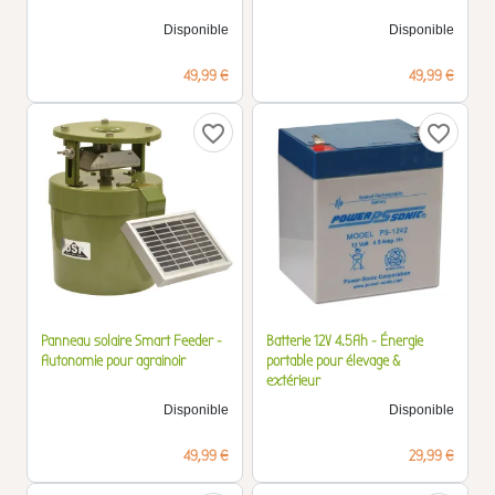
Disponible
Disponible
Prix
Prix
49,99 €
49,99 €
favorite_border
favorite_border
Panneau solaire Smart Feeder -
Batterie 12V 4.5Ah - Énergie
Autonomie pour agrainoir
portable pour élevage &
extérieur
Disponible
Disponible
Prix
Prix
49,99 €
29,99 €