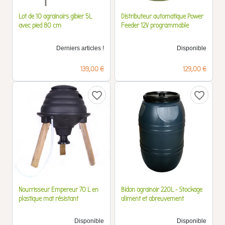
Lot de 10 agrainoirs gibier 5L
Distributeur automatique Power
avec pied 80 cm
Feeder 12V programmable
Derniers articles !
Disponible
Prix
Prix
139,00 €
129,00 €
favorite_border
favorite_border
Nourrisseur Empereur 70 L en
Bidon agrainoir 220L - Stockage
plastique mat résistant
aliment et abreuvement
Disponible
Disponible