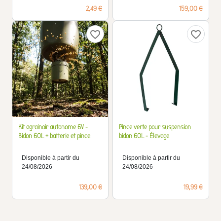
Prix
Prix
2,49 €
159,00 €
favorite_border
favorite_border
Kit agrainoir autonome 6V -
Pince verte pour suspension
Bidon 60L + batterie et pince
bidon 60L - Élevage
Disponible à partir du
Disponible à partir du
24/08/2026
24/08/2026
Prix
Prix
139,00 €
19,99 €