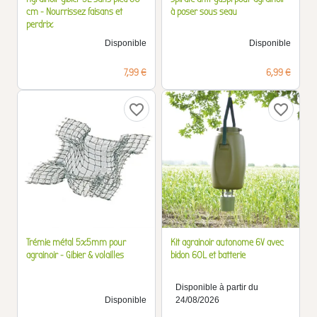
cm - Nourrissez faisans et
à poser sous seau
perdrix
Disponible
Disponible
Prix
Prix
7,99 €
6,99 €
favorite_border
favorite_border
Trémie métal 5x5mm pour
Kit agrainoir autonome 6V avec
agrainoir - Gibier & volailles
bidon 60L et batterie
Disponible à partir du
Disponible
24/08/2026