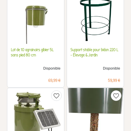
Lot de 10 agrainoirs gibier 5L
Support stable pour bidon 220 L
sans pied 80 cm
- Élevage & Jardin
Disponible
Disponible
Prix
Prix
69,99 €
59,99 €
favorite_border
favorite_border