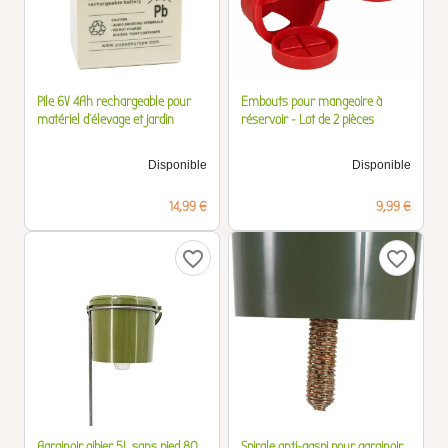
Pile 6V 4Ah rechargeable pour
Embouts pour mangeoire à
matériel d'élevage et jardin
réservoir - Lot de 2 pièces
Disponible
Disponible
Prix
Prix
14,99 €
9,99 €
favorite_border
favorite_border
Agrainoir gibier 5L sans pied 80
Spirale anti-gaspi pour agrainoir