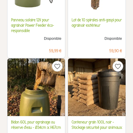
Panneau solaire 12V pour
Lot de 10 spirales anti-gaspi pour
agrainoir Power Feeder éco-
agrainoir extérieur
responsable
Disponible
Disponible
Prix
Prix
59,99 €
59,90 €
favorite_border
favorite_border
Bidon 60L pour agrainage ou
Conteneur grain 100L noir -
réserve d'eau - Ø34cm x H67cm
Stockage sécurisé pour animaux