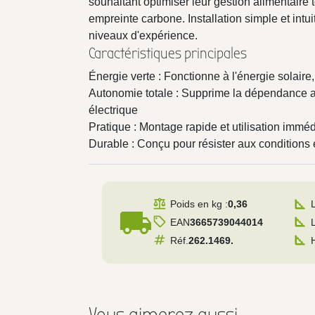
souhaitant optimiser leur gestion alimentaire 
empreinte carbone. Installation simple et intui
niveaux d'expérience.
Caractéristiques principales
Énergie verte : Fonctionne à l'énergie solair
Autonomie totale : Supprime la dépendance a
électrique
Pratique : Montage rapide et utilisation imméd
Durable : Conçu pour résister aux conditions 
Poids en kg :
0,36
local_shipping
EAN
3665739044014
Réf.
262.1469.