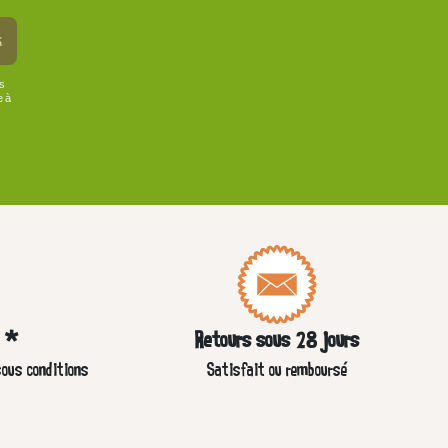
k
us
e à
e *
Retours sous 28 jours
sous conditions
Satisfait ou remboursé