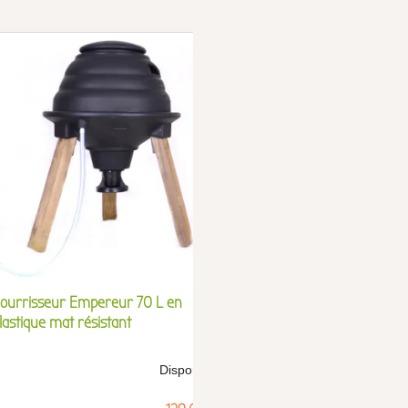
ourrisseur Empereur 70 L en
Lot de 10 agrainoirs gib
lastique mat résistant
pied 80 cm
Disponible
Der
Prix