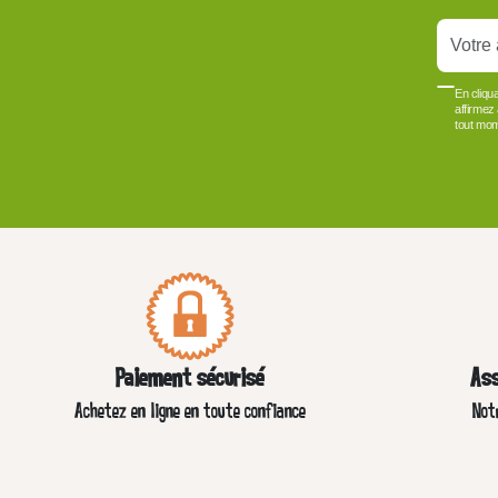
En cliqu
affirmez
tout mom
VOIR PLUS +
Paiement sécurisé
Ass
Achetez en ligne en toute confiance
Not