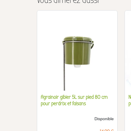
Vous aimerez aussi
Agrainoir gibier 5L sur pied 80 cm
N
pour perdrix et faisans
p
Disponible
Prix