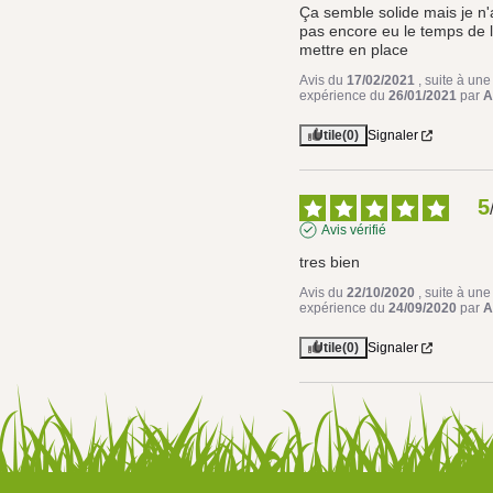
Ça semble solide mais je n'a
pas encore eu le temps de l
mettre en place
Avis du
17/02/2021
, suite à une
expérience du
26/01/2021
par
A
Utile
(0)
Signaler
5
Avis vérifié
tres bien
Avis du
22/10/2020
, suite à une
expérience du
24/09/2020
par
A
Utile
(0)
Signaler