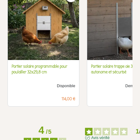
Portier solaire programmable pour
Portier solaire trappe oie 33x
poulailler 32x29,8 cm
autonome et sécurisé
Disponible
Derniers 
Prix
114,00 €
4
1
/
5
Avis vérifié