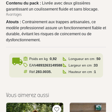
Contenu du pack :
Livrée avec deux glissières
garantissant un coulissement fluide et sans blocage.
Avantages
Atouts :
Contrairement aux trappes artisanales, ce
modèle professionnel assure un fonctionnement fiable et
durable, évitant les risques de coincement ou de
dysfonctionnement.
local_shipping
Poids en kg :
0,92
Longueur en cm :
50
EAN
4893263149588
Largeur en cm :
33
Réf.
283.0035.
Hauteur en cm :
1
Vous aimerez aussi
favorite_border