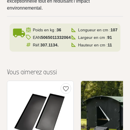
exceptionnelle tout en réduisant l’impact
environnemental.
local_shipping
Poids en kg :
36
Longueur en cm :
107
EAN
5065011332064
Largeur en cm :
91
Réf.
307.1134.
Hauteur en cm :
11
Vous aimerez aussi
favorite_border