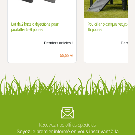
Lot de 2 bacs à déjections pour
Poulailler plastique recyclé su
poulailler 5-9 poules
15 poules
Derniers articles !
Derniers 
Prix
59,99 €
Recevez nos offres spéciales
Soyez le premier informé en vous inscrivant à la