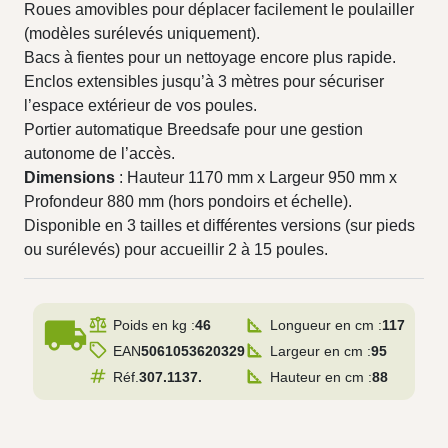
Roues amovibles pour déplacer facilement le poulailler
(modèles surélevés uniquement).
Bacs à fientes pour un nettoyage encore plus rapide.
Enclos extensibles jusqu’à 3 mètres pour sécuriser
l’espace extérieur de vos poules.
Portier automatique Breedsafe pour une gestion
autonome de l’accès.
Dimensions
: Hauteur 1170 mm x Largeur 950 mm x
Profondeur 880 mm (hors pondoirs et échelle).
Disponible en 3 tailles et différentes versions (sur pieds
ou surélevés) pour accueillir 2 à 15 poules.
local_shipping
Poids en kg :
46
Longueur en cm :
117
EAN
5061053620329
Largeur en cm :
95
Réf.
307.1137.
Hauteur en cm :
88