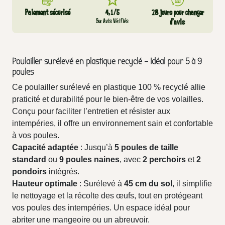
Paiement sécurisé
4,1/5
28 jours pour changer
Sur Avis Vérifiés
d’avis
Poulailler surélevé en plastique recyclé – Idéal pour 5 à 9
poules
Ce poulailler surélevé en plastique 100 % recyclé allie
praticité et durabilité pour le bien-être de vos volailles.
Conçu pour faciliter l’entretien et résister aux
intempéries, il offre un environnement sain et confortable
à vos poules.
Capacité adaptée
: Jusqu’à
5 poules de taille
standard
ou
9 poules naines
, avec
2 perchoirs
et
2
pondoirs
intégrés.
Hauteur optimale
: Surélevé à
45 cm du sol
, il simplifie
le nettoyage et la récolte des œufs, tout en protégeant
vos poules des intempéries. Un espace idéal pour
abriter une mangeoire ou un abreuvoir.