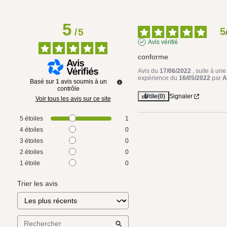
5
5
/
5
Avis vérifié
conforme
Avis du
17/06/2022
, suite à une
expérience du
16/05/2022
par
A
Basé sur
1
avis soumis à un
contrôle
Utile
(0)
Signaler
Voir tous les avis sur ce site
5
étoiles
1
4
étoiles
0
3
étoiles
0
2
étoiles
0
1
étoile
0
Trier les avis