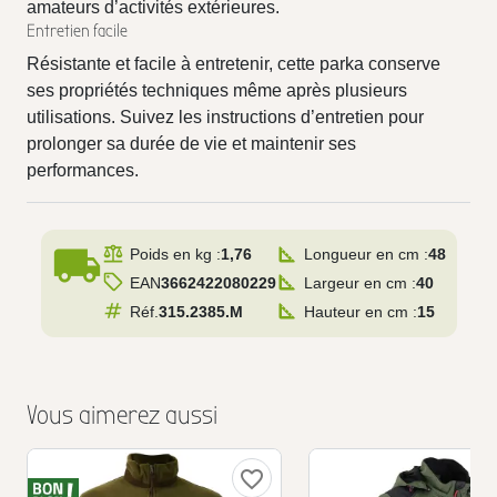
amateurs d’activités extérieures.
Entretien facile
Résistante et facile à entretenir, cette parka conserve
ses propriétés techniques même après plusieurs
utilisations. Suivez les instructions d’entretien pour
prolonger sa durée de vie et maintenir ses
performances.
local_shipping
Poids en kg :
1,76
Longueur en cm :
48
EAN
3662422080229
Largeur en cm :
40
Réf.
315.2385.M
Hauteur en cm :
15
Vous aimerez aussi
favorite_border