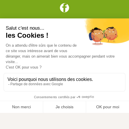
Vive l'élevage
Achat en ligne
Services
Aide & Conseils
Paiement sécurisé
© ViveLelevage 2026
Gestion des cookies