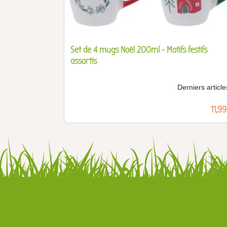
Set de 4 mugs Noël 200ml - Motifs festifs
assortis
Derniers article
Prix
11,9