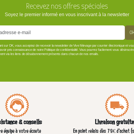
Recevez nos offres spéciales
Soyez le premier informé en vous inscrivant à la newsletter
O
ant sur OK, vous acceptez de recevoir la newsletter de Vive l'élevage par courrier électronique et vo
 avoir pris connaissance de notre Politique de confidentialité. Vous pourrez facilement vous désinscrir
ent via les liens de désabonnement présents dans chacun de nos emails.
istance & conseils
Livraison gratuit
re équipe à votre écoute
En point relais dès 79€ d’achat (