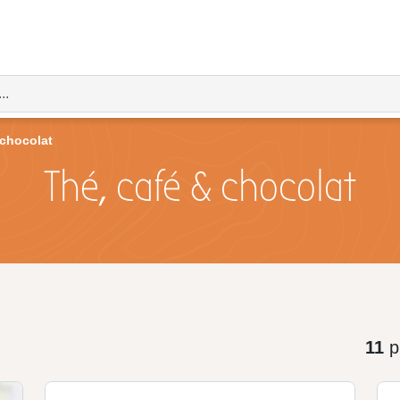
 chocolat
Thé, café & chocolat
11
p