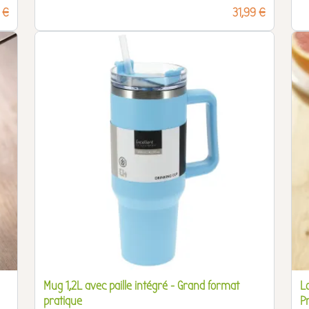
 €
Prix
31,99 €
Mug 1,2L avec paille intégré - Grand format
L
pratique
P