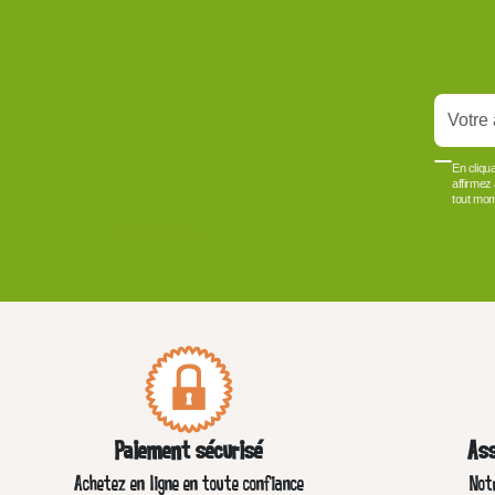
En cliqu
affirmez
tout mom
VOIR PLUS +
Paiement sécurisé
Ass
Achetez en ligne en toute confiance
Not