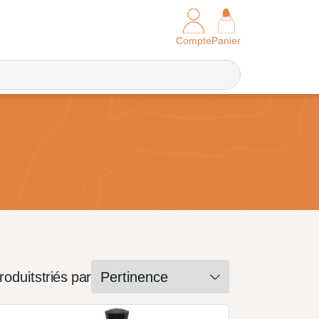
Compte
Panier
roduits
triés par