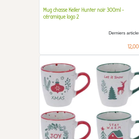
Mug chasse Keiler Hunter noir 300ml -
céramique logo 2
Derniers article
Prix
12,00