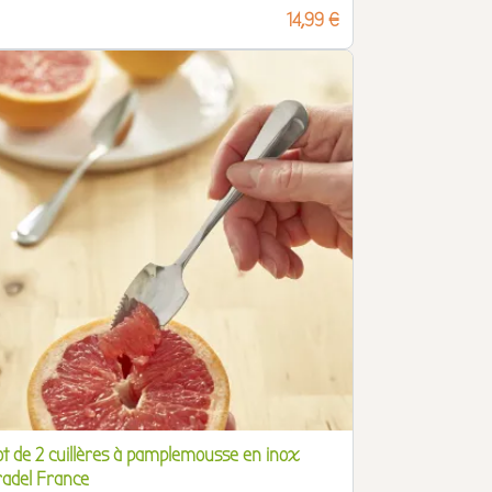
Prix
14,99 €
ot de 2 cuillères à pamplemousse en inox
radel France