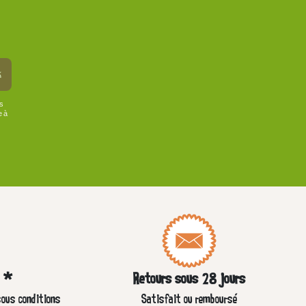
k
us
e à
e *
Retours sous 28 jours
sous conditions
Satisfait ou remboursé