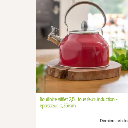
Bouilloire sifflet 2,5L tous feux induction -
épaisseur 0,35mm
Derniers article