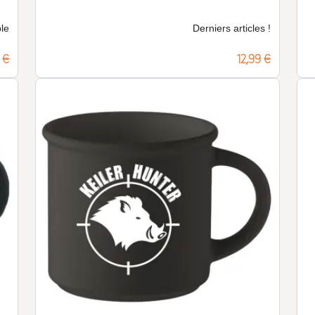
le
Derniers articles !
 €
Prix
12,99 €