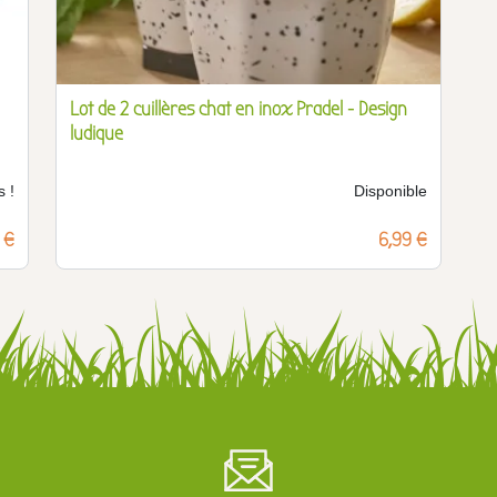
Lot de 2 cuillères chat en inox Pradel - Design
ludique
s !
Disponible
9 €
Prix
6,99 €