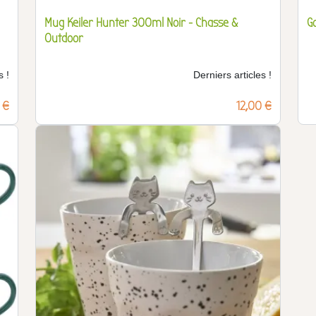
Mug Keiler Hunter 300ml Noir - Chasse &
G
Outdoor
s !
Derniers articles !
 €
Prix
12,00 €