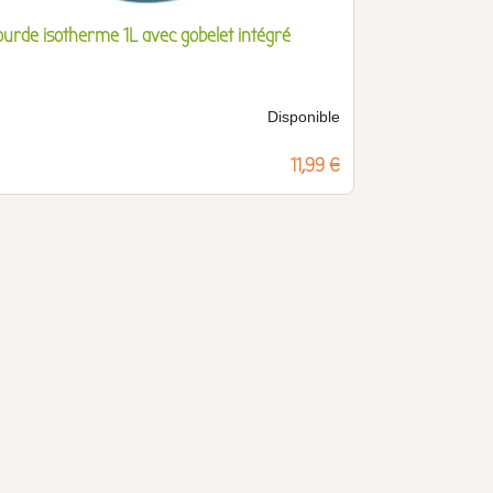
ourde isotherme 1L avec gobelet intégré
Disponible
Prix
11,99 €