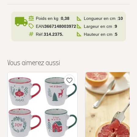
local_shipping
Poids en kg :
0,38
Longueur en cm :
10
EAN
3667148003972
Largeur en cm :
9
Réf.
314.2375.
Hauteur en cm :
5
Vous aimerez aussi
favorite_border