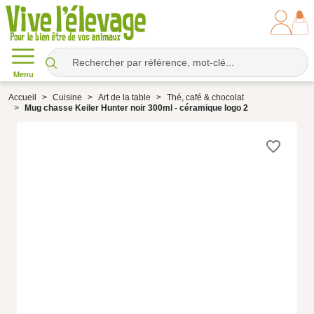
Menu
Accueil
Cuisine
Art de la table
Thé, café & chocolat
Mug chasse Keiler Hunter noir 300ml - céramique logo 2
favorite_border