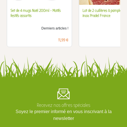
Set de 4 mugs Noël 200ml - Motifs
Lot de 2 cuillères à pamplem
festifs assortis
inox Pradel France
Derniers articles !
D
Prix
11,99 €
Recevez nos offres spéciales
Soyez le premier informé en vous inscrivant à la
newsletter